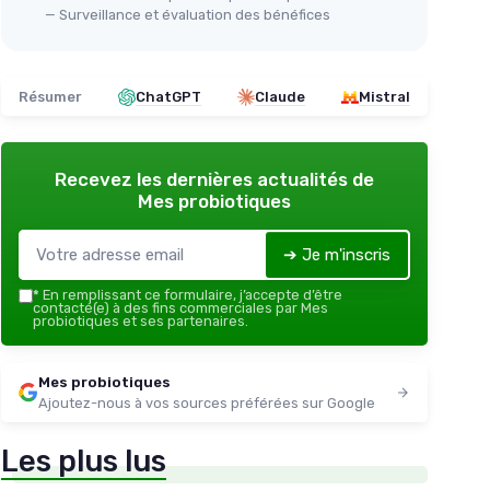
— Surveillance et évaluation des bénéfices
Résumer
ChatGPT
Claude
Mistral
Recevez les dernières actualités de
Mes probiotiques
➔ Je m'inscris
*
En remplissant ce formulaire, j’accepte d’être
contacté(e) à des fins commerciales par Mes
probiotiques et ses partenaires.
Mes probiotiques
Ajoutez-nous à vos sources préférées sur Google
Les plus lus