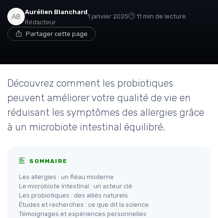
Aurélien Blanchard
1 janvier 2025
11 min de lecture
Rédacteur
Partager cette page
Découvrez comment les probiotiques
peuvent améliorer votre qualité de vie en
réduisant les symptômes des allergies grâce
à un microbiote intestinal équilibré.
SOMMAIRE
Les allergies : un fléau moderne
Le microbiote intestinal : un acteur clé
Les probiotiques : des alliés naturels
Études et recherches : ce que dit la science
Témoignages et expériences personnelles