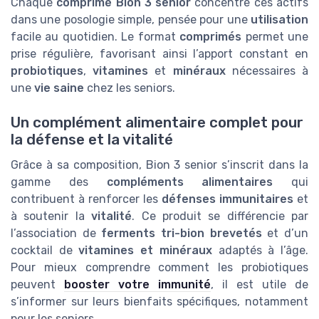
Chaque
comprimé Bion 3 senior
concentre ces actifs
dans une posologie simple, pensée pour une
utilisation
facile au quotidien. Le format
comprimés
permet une
prise régulière, favorisant ainsi l’apport constant en
probiotiques
,
vitamines
et
minéraux
nécessaires à
une
vie saine
chez les seniors.
Un complément alimentaire complet pour
la défense et la vitalité
Grâce à sa composition, Bion 3 senior s’inscrit dans la
gamme des
compléments alimentaires
qui
contribuent à renforcer les
défenses immunitaires
et
à soutenir la
vitalité
. Ce produit se différencie par
l’association de
ferments tri-bion brevetés
et d’un
cocktail de
vitamines et minéraux
adaptés à l’âge.
Pour mieux comprendre comment les probiotiques
peuvent
booster votre immunité
, il est utile de
s’informer sur leurs bienfaits spécifiques, notamment
pour les seniors.