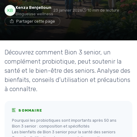
Kenza Benjelloun
23 janvier 2026
10 min de lecture
Blogueuse wellness
Partager cette page
Découvrez comment Bion 3 senior, un
complément probiotique, peut soutenir la
santé et le bien-être des seniors. Analyse des
bienfaits, conseils d'utilisation et précautions
à connaître.
SOMMAIRE
Pourquoi les probiotiques sont importants après 50 ans
Bion 3 senior : composition et spécificités
Les bienfaits de Bion 3 senior pour la santé des seniors