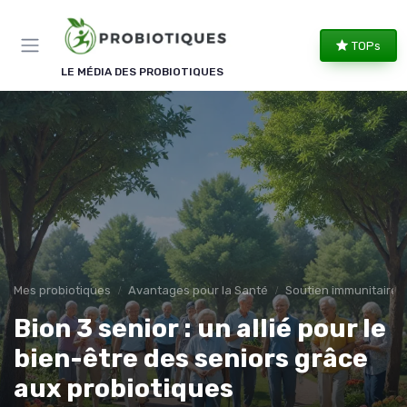
Panneau de gestion des cookies
TOPs
LE MÉDIA DES PROBIOTIQUES
Mes probiotiques
Avantages pour la Santé
Soutien immunitaire
Bion 3 senior : un allié pour le
bien-être des seniors grâce
aux probiotiques