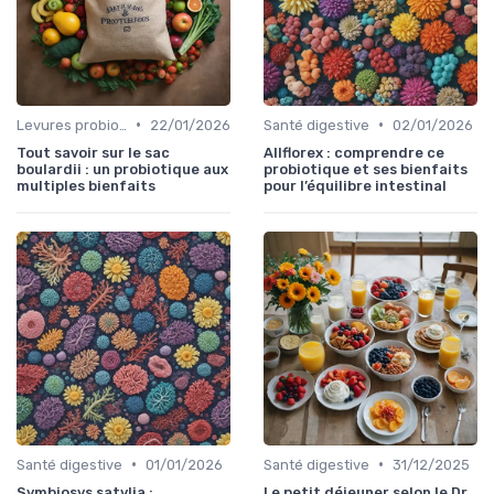
•
•
Levures probiotiques
22/01/2026
Santé digestive
02/01/2026
Tout savoir sur le sac
Allflorex : comprendre ce
boulardii : un probiotique aux
probiotique et ses bienfaits
multiples bienfaits
pour l’équilibre intestinal
•
•
Santé digestive
01/01/2026
Santé digestive
31/12/2025
Symbiosys satylia :
Le petit déjeuner selon le Dr