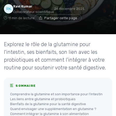
Ravi Kumar
26 décembre 2025
Collaborateur scientifique
11 min de lecture
Partager cette page
Explorez le rôle de la glutamine pour
l’intestin, ses bienfaits, son lien avec les
probiotiques et comment l’intégrer à votre
routine pour soutenir votre santé digestive.
SOMMAIRE
Comprendre la glutamine et son importance pour l’intestin
Les liens entre glutamine et probiotiques
Bienfaits de la glutamine pour la santé digestive
Quand envisager une supplémentation en glutamine ?
Comment intégrer la glutamine à son alimentation