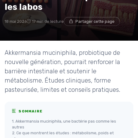
les labos
18 mai 2026
17 min de lecture
Partager cette page
Akkermansia muciniphila, probiotique de
nouvelle génération, pourrait renforcer la
barrière intestinale et soutenir le
métabolisme. Études cliniques, forme
pasteurisée, limites et conseils pratiques.
SOMMAIRE
1. Akkermansia muciniphila, une bactérie pas comme les
autres
2. Ce que montrent les études : métabolisme, poids et