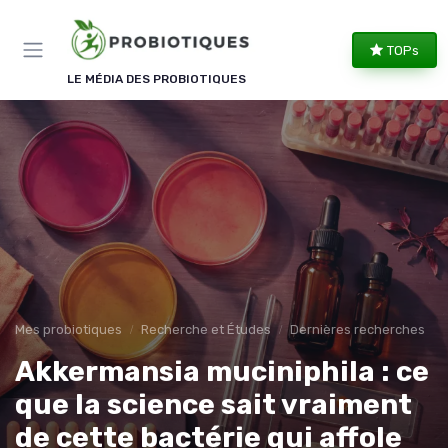
Panneau de gestion des cookies
TOPs
LE MÉDIA DES PROBIOTIQUES
Mes probiotiques
Recherche et Études
Dernières recherches
Akkermansia muciniphila : ce
que la science sait vraiment
de cette bactérie qui affole