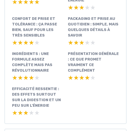
ÉNERGIE
★★★★★
★★★★★
★★★★★
★★★★★
CONFORT DE PRISE ET
PACKAGING ET PRISE AU
TOLÉRANCE : ÇA PASSE
QUOTIDIEN : SIMPLE, MAIS
BIEN, SAUF POUR LES
QUELQUES DÉTAILS À
TRÈS SENSIBLES
SAVOIR
★★★★★
★★★★★
★★★★★
★★★★★
INGRÉDIENTS : UNE
PRÉSENTATION GÉNÉRALE
FORMULE ASSEZ
: CE QUE PROMET
COMPLÈTE MAIS PAS
VRAIMENT CE
RÉVOLUTIONNAIRE
COMPLÉMENT
★★★★★
★★★★★
★★★★★
★★★★★
EFFICACITÉ RESSENTIE :
DES EFFETS SURTOUT
SUR LA DIGESTION ET UN
PEU SUR L’ÉNERGIE
★★★★★
★★★★★