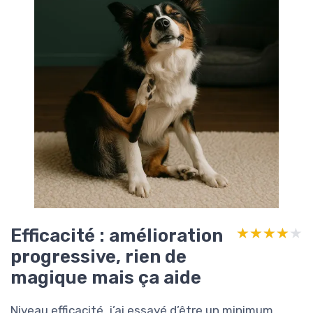
Efficacité : amélioration
★★★★★
★★★★★
progressive, rien de
magique mais ça aide
Niveau efficacité, j’ai essayé d’être un minimum