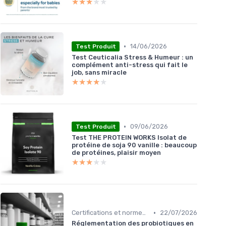
★★★★★
★★★★★
•
14/06/2026
Test Produit
Test Ceuticalia Stress & Humeur : un
complément anti-stress qui fait le
job, sans miracle
★★★★★
★★★★★
•
09/06/2026
Test Produit
Test THE PROTEIN WORKS Isolat de
protéine de soja 90 vanille : beaucoup
de protéines, plaisir moyen
★★★★★
★★★★★
•
Certifications et normes de qualité
22/07/2026
Réglementation des probiotiques en