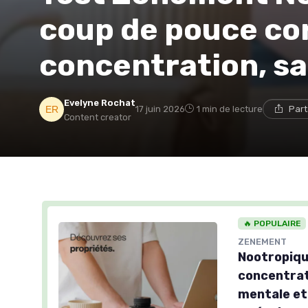
coup de pouce cor
concentration, sa
Evelyne Rochat
17 juin 2026
1 min de lecture
Part
Content creator
🔥 POPULAIRE
ZENEMENT
Nootropiqu
concentrati
mentale et