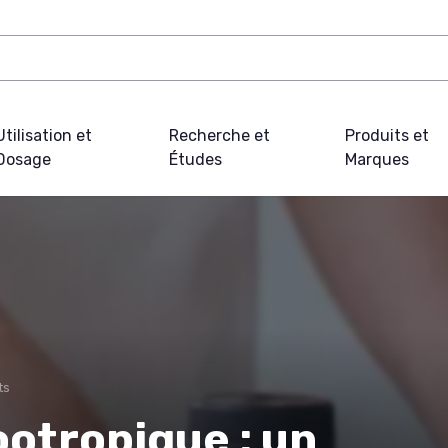
Utilisation et
Recherche et
Produits et
Dosage
Études
Marques
ts
otropique : un