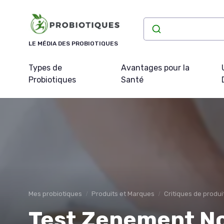
Panneau de gestion des cookies
LE MÉDIA DES PROBIOTIQUES
Types de
Avantages pour la
Probiotiques
Santé
Mes probiotiques
Produits et Marques
Critiques de produi
Test Zenement No