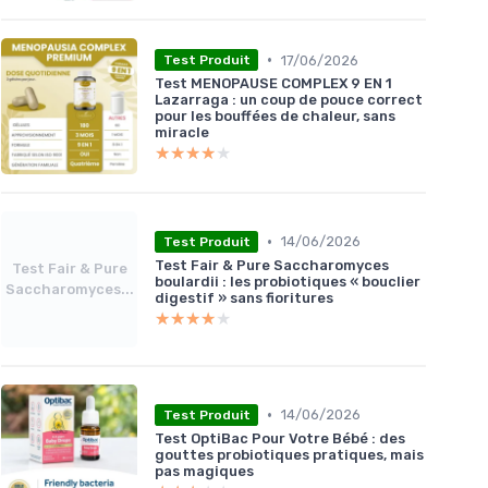
•
17/06/2026
Test Produit
Test MENOPAUSE COMPLEX 9 EN 1
Lazarraga : un coup de pouce correct
pour les bouffées de chaleur, sans
miracle
★★★★★
★★★★★
•
14/06/2026
Test Produit
Test Fair & Pure Saccharomyces
Test Fair & Pure
boulardii : les probiotiques « bouclier
Saccharomyces...
digestif » sans fioritures
★★★★★
★★★★★
•
14/06/2026
Test Produit
Test OptiBac Pour Votre Bébé : des
gouttes probiotiques pratiques, mais
pas magiques