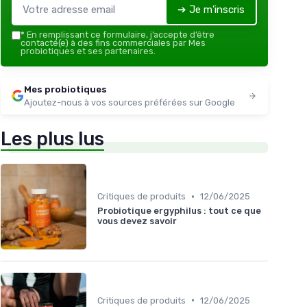
➔ Je m'inscris
*
En remplissant ce formulaire, j’accepte d’être
contacté(e) à des fins commerciales par Mes
probiotiques et ses partenaires.
Mes probiotiques
Ajoutez-nous à vos sources préférées sur Google
Les plus lus
•
Critiques de produits
12/06/2025
Probiotique ergyphilus : tout ce que
vous devez savoir
•
Critiques de produits
12/06/2025