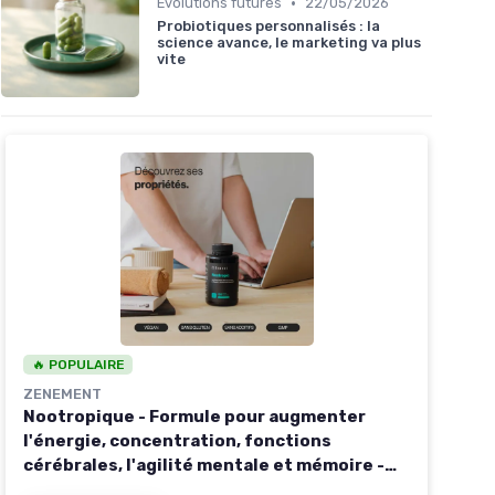
•
Évolutions futures
22/05/2026
Probiotiques personnalisés : la
science avance, le marketing va plus
vite
🔥 POPULAIRE
ZENEMENT
Nootropique - Formule pour augmenter
l'énergie, concentration, fonctions
cérébrales, l'agilité mentale et mémoire -
Ginkgo Biloba, Bacopa, L-Théanine, Tyrosine