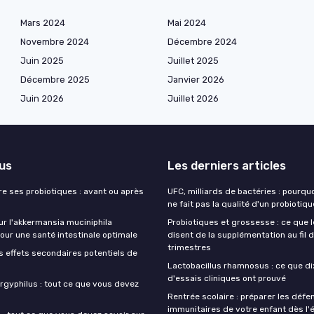
Mars 2024
Mai 2024
Novembre 2024
Décembre 2024
Juin 2025
Juillet 2025
Décembre 2025
Janvier 2026
Juin 2026
Juillet 2026
lus
Les derniers articles
e ses probiotiques : avant ou après
UFC, milliards de bactéries : pourqu
ne fait pas la qualité d'un probiotiqu
ur l'akkermansia muciniphila
Probiotiques et grossesse : ce que 
our une santé intestinale optimale
disent de la supplémentation au fil 
trimestres
s effets secondaires potentiels de
Lactobacillus rhamnosus : ce que di
d'essais cliniques ont prouvé
rgyphilus : tout ce que vous devez
Rentrée scolaire : préparer les défe
immunitaires de votre enfant dès l'