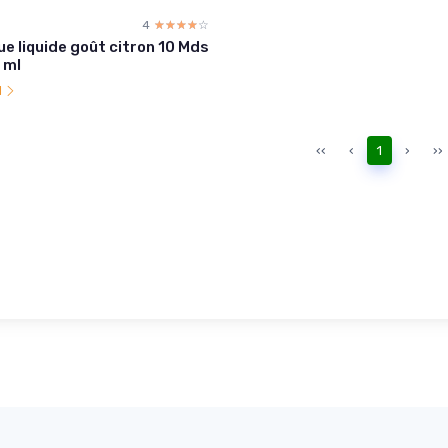
4
☆☆☆☆☆
★★★★★
ue liquide goût citron 10 Mds
 ml
l
‹‹
‹
1
›
››