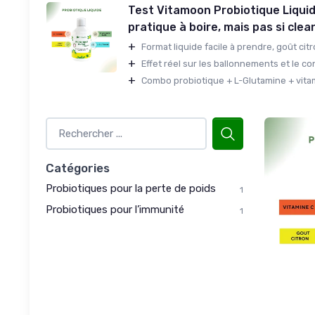
Test Vitamoon Probiotique Liquid
pratique à boire, mais pas si cle
+
Format liquide facile à prendre, goût citr
+
Effet réel sur les ballonnements et le con
+
Combo probiotique + L-Glutamine + vitami
Catégories
Probiotiques pour la perte de poids
1
Probiotiques pour l’immunité
1