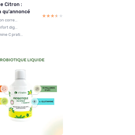
e Citron :
an qu’annoncé
★★★★★
★★★★★
on corre...
fort dig...
ne C prati...