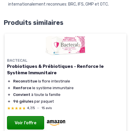
internationalement reconnues: BRC, IFS, GMP et OTC.
Produits similaires
BACTECAL
Probiotiques & Prébiotiques - Renforce le
Système Immunitaire
＋
Reconstitue
la flore intestinale
＋
Renforce
le système immunitaire
＋
Convient
à toute la famille
＋
96 gélules
par paquet
★★★★★
★★★★★
4,7/5
—
15 avis
Voir l'offre