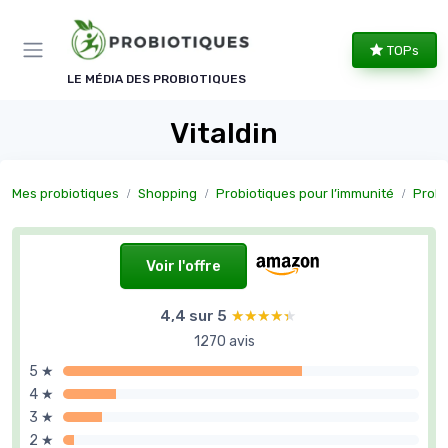
Panneau de gestion des cookies
TOPs
LE MÉDIA DES PROBIOTIQUES
Vitaldin
Mes probiotiques
Shopping
Probiotiques pour l’immunité
Probi
Voir l'offre
4,4 sur 5
★★★★★
★★★★★
1270 avis
5 ★
4 ★
3 ★
2 ★