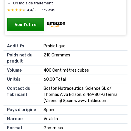
＋
Un mois de traitement
★★★★★
★★★★★
4,4/5
—
139 avis
Voir l'offre
Additifs
‎Probiotique
Poids net du
‎210 Grammes
produit
Volume
‎400 Centimètres cubes
Unités
‎60.00 Total
Contact du
‎Boston Nutraceutical Science SL c/
fabricant
Thomas Alva Edison, 6 46980 Paterma
(Valencia) Spain www.vitaldin.com
Pays d'origine
‎Spain
Marque
‎Vitaldin
Format
‎Gommeux