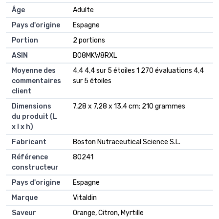
Âge
‎Adulte
Pays d'origine
‎Espagne
Portion
‎2 portions
ASIN
B08MKW8RXL
Moyenne des
4,4 4,4 sur 5 étoiles 1 270 évaluations 4,4
commentaires
sur 5 étoiles
client
Dimensions
7,28 x 7,28 x 13,4 cm; 210 grammes
du produit (L
x l x h)
Fabricant
Boston Nutraceutical Science S.L.
Référence
80241
constructeur
Pays d'origine
Espagne
Marque
Vitaldin
Saveur
Orange, Citron, Myrtille