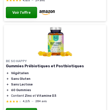
★★★★★
★★★★★
4,6/5
—
29 avis
Voir l'offre
BE SO HAPPY
Gummies Prébiotiques et Postbiotiques
＋
Végétalien
＋
Sans Gluten
＋
Sans Lactose
＋
60 Gummies
＋
Contient
Zinc
et
Vitamine D3
★★★★★
★★★★★
4,2/5
—
284 avis