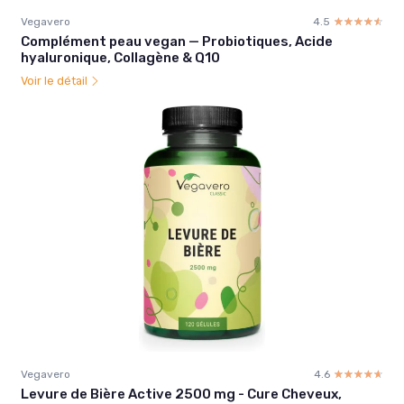
Vegavero
4.5
☆☆☆☆☆
★★★★★
Complément peau vegan — Probiotiques, Acide
hyaluronique, Collagène & Q10
Voir le détail
Vegavero
4.6
☆☆☆☆☆
★★★★★
Levure de Bière Active 2500 mg - Cure Cheveux,