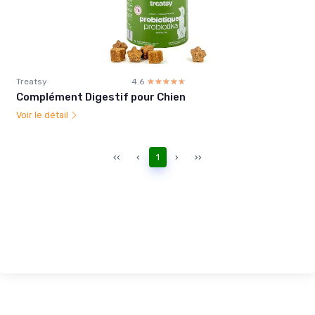
Treatsy
4.6
☆☆☆☆☆
★★★★★
Complément Digestif pour Chien
Voir le détail
‹‹
‹
1
›
››