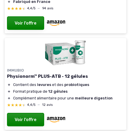
＋
Fabriqué en France
★★★★★
★★★★★
4,4/5
—
94 avis
Voir l'offre
IMMUBIO
Physionorm™ PLUS-ATB - 12 gélules
＋
Contient des
levures
et des
probiotiques
＋
Format pratique de
12 gélules
＋
Complément alimentaire pour une
meilleure digestion
★★★★★
★★★★★
4,4/5
—
12 avis
Voir l'offre