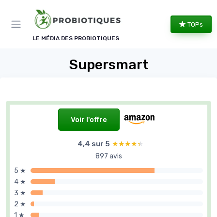
Panneau de gestion des cookies
TOPs
LE MÉDIA DES PROBIOTIQUES
Supersmart
Voir l'offre
4,4 sur 5
★★★★★
★★★★★
897 avis
5 ★
4 ★
3 ★
2 ★
1 ★