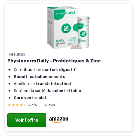
IMMUBIO
Physionorm Daily - Probiotiques & Zinc
＋
Contribue à un
confort digestif
＋
Réduit les ballonnements
＋
Améliore le
transit intestinal
＋
Soutient la santé du
colon irritable
＋
Cure ventre plat
★★★★★
★★★★★
4,3/5
—
55 avis
Voir l'offre