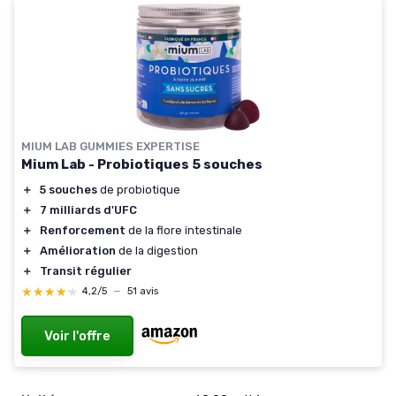
MIUM LAB GUMMIES EXPERTISE
Mium Lab - Probiotiques 5 souches
＋
5 souches
de probiotique
＋
7 milliards d'UFC
＋
Renforcement
de la flore intestinale
＋
Amélioration
de la digestion
＋
Transit régulier
★★★★★
★★★★★
4,2/5
—
51 avis
Voir l'offre