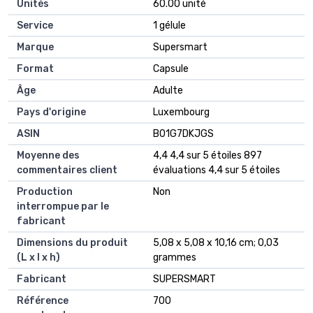
Unités
‎60.00 unité
Service
‎1 gélule
Marque
‎Supersmart
Format
‎Capsule
Âge
‎Adulte
Pays d'origine
‎Luxembourg
ASIN
B01G7DKJGS
Moyenne des
4,4 4,4 sur 5 étoiles 897
commentaires client
évaluations 4,4 sur 5 étoiles
Production
Non
interrompue par le
fabricant
Dimensions du produit
5,08 x 5,08 x 10,16 cm; 0,03
(L x l x h)
grammes
Fabricant
SUPERSMART
Référence
700