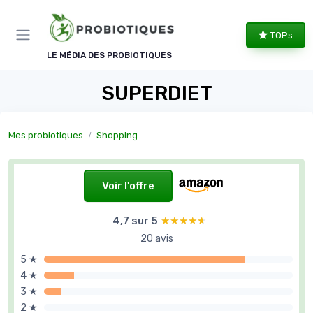
Panneau de gestion des cookies
TOPs
LE MÉDIA DES PROBIOTIQUES
SUPERDIET
Mes probiotiques
Shopping
Voir l'offre
4,7 sur 5
★★★★★
★★★★★
20 avis
5 ★
4 ★
3 ★
2 ★