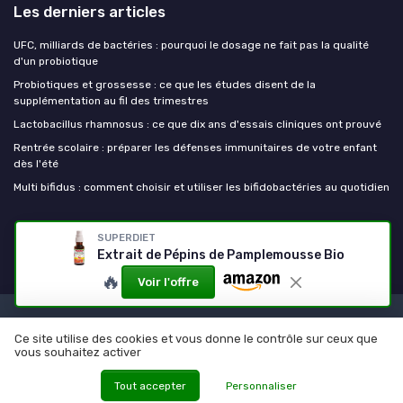
Les derniers articles
UFC, milliards de bactéries : pourquoi le dosage ne fait pas la qualité
d'un probiotique
Probiotiques et grossesse : ce que les études disent de la
supplémentation au fil des trimestres
Lactobacillus rhamnosus : ce que dix ans d'essais cliniques ont prouvé
Rentrée scolaire : préparer les défenses immunitaires de votre enfant
dès l'été
Multi bifidus : comment choisir et utiliser les bifidobactéries au quotidien
Mes probiotiques
SUPERDIET
Extrait de Pépins de Pamplemousse Bio
🔥
Voir l'offre
Mentions légales
Politique de confidentialité
Ce site utilise des cookies et vous donne le contrôle sur ceux que
© Mes probiotiques 2026
vous souhaitez activer
Tout accepter
Personnaliser