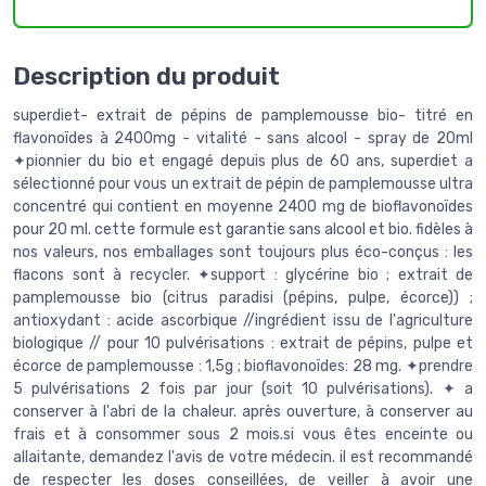
Description du produit
superdiet- extrait de pépins de pamplemousse bio- titré en
flavonoïdes à 2400mg - vitalité - sans alcool - spray de 20ml
✦pionnier du bio et engagé depuis plus de 60 ans, superdiet a
sélectionné pour vous un extrait de pépin de pamplemousse ultra
concentré qui contient en moyenne 2400 mg de bioflavonoïdes
pour 20 ml. cette formule est garantie sans alcool et bio. fidèles à
nos valeurs, nos emballages sont toujours plus éco-conçus : les
flacons sont à recycler. ✦support : glycérine bio ; extrait de
pamplemousse bio (citrus paradisi (pépins, pulpe, écorce)) ;
antioxydant : acide ascorbique //ingrédient issu de l'agriculture
biologique // pour 10 pulvérisations : extrait de pépins, pulpe et
écorce de pamplemousse : 1,5g ; bioflavonoïdes: 28 mg. ✦prendre
5 pulvérisations 2 fois par jour (soit 10 pulvérisations). ✦ a
conserver à l'abri de la chaleur. après ouverture, à conserver au
frais et à consommer sous 2 mois.si vous êtes enceinte ou
allaitante, demandez l'avis de votre médecin. il est recommandé
de respecter les doses conseillées, de veiller à avoir une