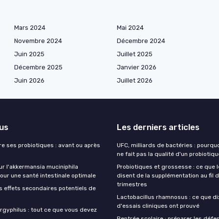
Mars 2024
Mai 2024
Novembre 2024
Décembre 2024
Juin 2025
Juillet 2025
Décembre 2025
Janvier 2026
Juin 2026
Juillet 2026
lus
Les derniers articles
e ses probiotiques : avant ou après
UFC, milliards de bactéries : pourqu
ne fait pas la qualité d'un probiotiqu
ur l'akkermansia muciniphila
Probiotiques et grossesse : ce que 
our une santé intestinale optimale
disent de la supplémentation au fil 
trimestres
s effets secondaires potentiels de
Lactobacillus rhamnosus : ce que di
d'essais cliniques ont prouvé
rgyphilus : tout ce que vous devez
Rentrée scolaire : préparer les défe