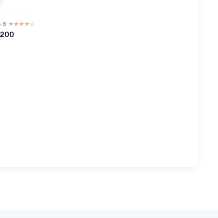
3.8
☆☆☆☆☆
★★★★★
 200