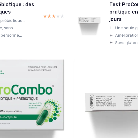
biotique : des
Test ProCom
iques
pratique en
★★★★★
★★★★★
jours
prébiotique...
+
, sans...
Une seule gé
+
 personne...
Amélioratio
+
Sans gluten 