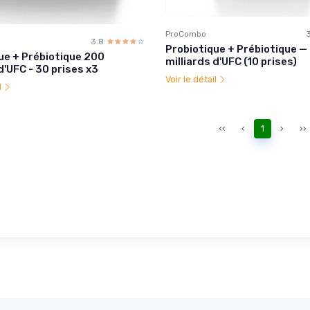
ProCombo
3.8
☆☆☆☆☆
★★★★★
Probiotique + Prébiotique —
ue + Prébiotique 200
milliards d'UFC (10 prises)
d'UFC - 30 prises x3
Voir le détail
l
‹‹
‹
1
›
››