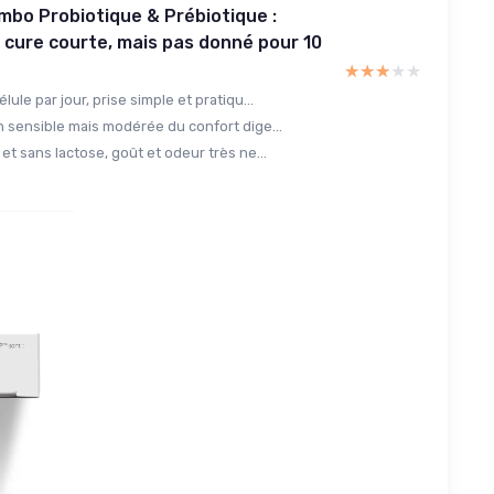
bo Probiotique & Prébiotique :
 cure courte, mais pas donné pour 10
★★★★★
★★★★★
lule par jour, prise simple et pratiqu...
n sensible mais modérée du confort dige...
et sans lactose, goût et odeur très ne...