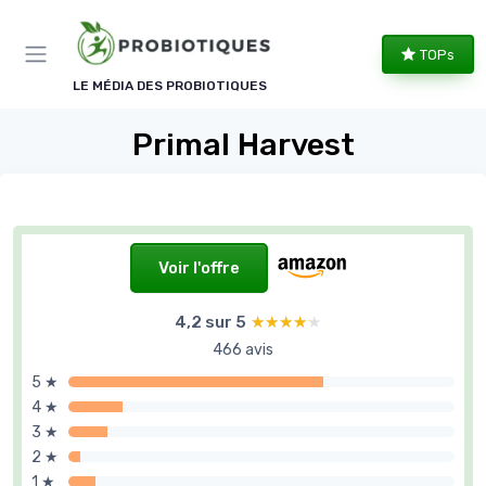
Panneau de gestion des cookies
TOPs
LE MÉDIA DES PROBIOTIQUES
Primal Harvest
Voir l'offre
4,2 sur 5
★★★★★
★★★★★
466 avis
5 ★
4 ★
3 ★
2 ★
1 ★