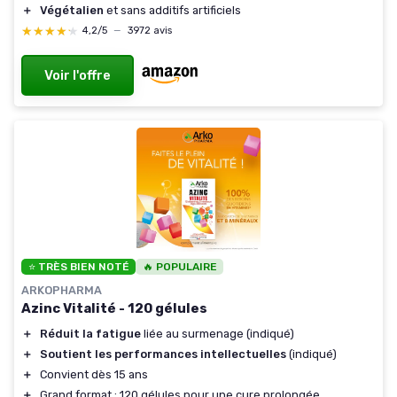
＋
Végétalien
et sans additifs artificiels
★★★★★
★★★★★
4,2/5
—
3972 avis
Voir l'offre
⭐ TRÈS BIEN NOTÉ
🔥 POPULAIRE
ARKOPHARMA
Azinc Vitalité - 120 gélules
＋
Réduit la fatigue
liée au surmenage (indiqué)
＋
Soutient les performances intellectuelles
(indiqué)
＋
Convient dès 15 ans
＋
Grand format : 120 gélules pour une cure prolongée