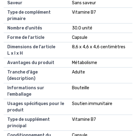
Saveur
Sans saveur
Type de complément
Vitamine B7
primaire
Nombre d'unités
30.0 unité
Forme de l'article
Capsule
Dimensions de l'article
8,6 x 4,6 x 4,6 centimètres
L x l x H
Avantages du produit
Métabolisme
Tranche d'âge
Adulte
(description)
Informations sur
Bouteille
l'emballage
Usages spécifiques pour le
Soutien immunitaire
produit
Type de supplément
Vitamine B7
principal
Conditionnement du
Capsule