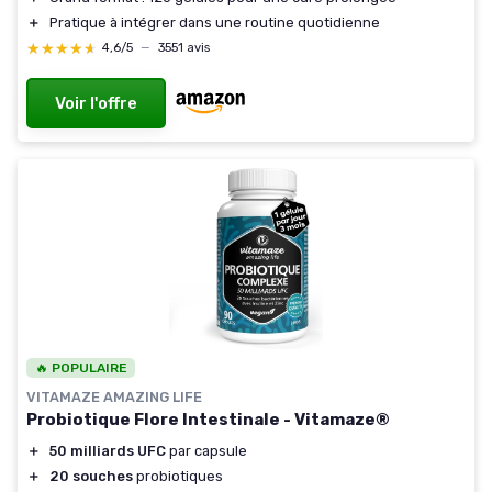
＋
Pratique à intégrer dans une routine quotidienne
★★★★★
★★★★★
4,6/5
—
3551 avis
Voir l'offre
🔥 POPULAIRE
VITAMAZE AMAZING LIFE
Probiotique Flore Intestinale - Vitamaze®
＋
50 milliards UFC
par capsule
＋
20 souches
probiotiques