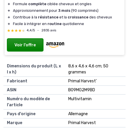
＋
Formule
complète
ciblée cheveux et ongles
＋
Approvisionnement pour
3 mois
(90 comprimés)
＋
Contribue à la
résistance
et la
croissance
des cheveux
＋
Facile à intégrer en
routine
quotidienne
★★★★★
★★★★★
4,4/5
—
2835 avis
Voir l'offre
Dimensions du produit (L x
8,6 x 4,6 x 4,6 cm; 50
l x h)
grammes
Fabricant
Primal Harvest'
ASIN
B09MG2M9BD
Numéro du modèle de
Multivitamin
l'article
Pays d'origine
Allemagne
Marque
Primal Harvest