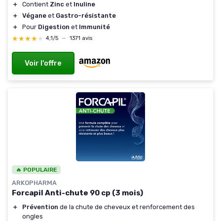
＋
Contient
Zinc
et
Inuline
＋
Végane
et
Gastro-résistante
＋
Pour
Digestion
et
Immunité
★★★★★
★★★★★
4,1/5
—
1371 avis
Voir l'offre
🔥 POPULAIRE
ARKOPHARMA
Forcapil Anti-chute 90 cp (3 mois)
＋
Prévention
de la chute de cheveux et renforcement des
ongles