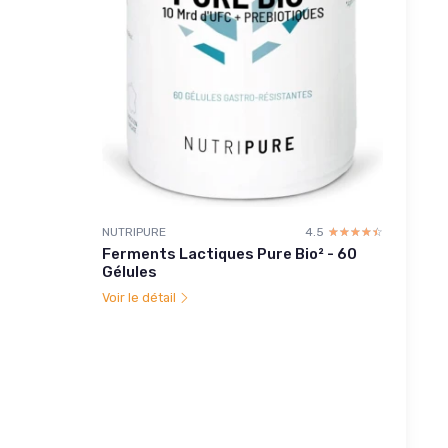
NUTRIPURE
4.5
☆☆☆☆☆
★★★★★
Ferments Lactiques Pure Bio² - 60
Gélules
Voir le détail