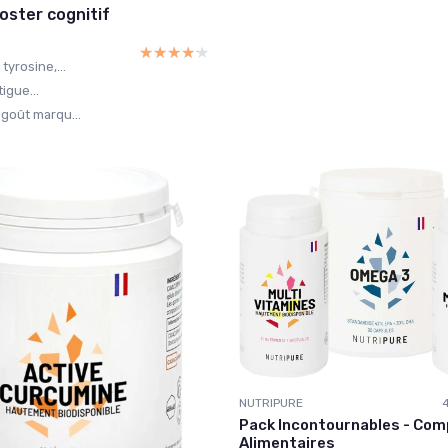
oster cognitif
★★★★★
★★★★★
tyrosine,...
tigue...
 goût marqu...
NUTRIPURE
Pack Incontournables - Co
Alimentaires