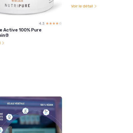
Voir le détail
4.3
☆☆☆☆☆
★★★★★
e Active 100% Pure
min®
l