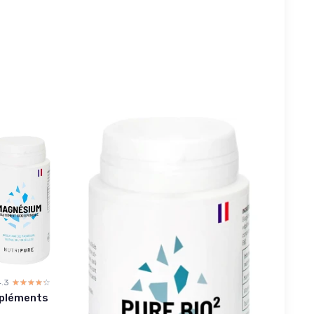
4.3
☆☆☆☆☆
★★★★★
mpléments