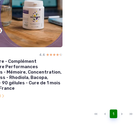
4.4
☆☆☆☆☆
★★★★★
re - Complément
ire Performances
s - Mémoire, Concentration,
ss - Rhodiola, Bacopa,
- 90 gélules - Cure de 1 mois
 France
l
‹‹
‹
1
›
››