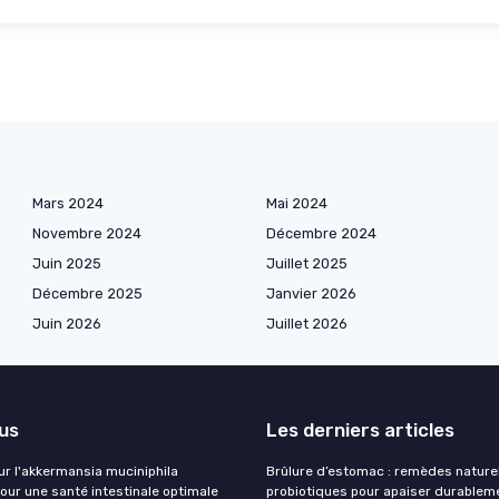
Mars 2024
Mai 2024
Novembre 2024
Décembre 2024
Juin 2025
Juillet 2025
Décembre 2025
Janvier 2026
Juin 2026
Juillet 2026
lus
Les derniers articles
ur l'akkermansia muciniphila
Brûlure d’estomac : remèdes nature
our une santé intestinale optimale
probiotiques pour apaiser durablem