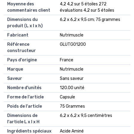
Moyenne des
4,2 4,2 sur 5 étoiles 272
commentaires client
évaluations 4,2 sur 5 étoiles
Dimensions du
6,2 x 6,2 x 9,5 cm; 75 grammes
produit (L x l x h)
Fabricant
Nutrimuscle
Référence
GLUTG01200
constructeur
Pays d'origine
France
Marque
Nutrimuscle
Saveur
Sans saveur
Nombre d'unités
120.00 unité
Forme de l'article
Capsule
Poids de l'article
75 Grammes
Dimensions de
6,2 x 6,2 x 9,5 centimètres
l'article L x l x H
Ingrédients spéciaux
Acide Aminé