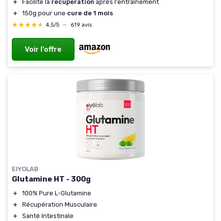
＋
Facilite la
récupération
après l'entraînement
＋
150g pour une
cure de 1 mois
★★★★★
★★★★★
4,5/5
—
619 avis
Voir l'offre
EIYOLAB
Glutamine HT - 300g
＋
100% Pure L-Glutamine
＋
Récupération Musculaire
＋
Santé Intestinale