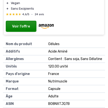
＋
Vegan
＋
Sans Excipients
★★★★★
★★★★★
4,6/5
—
24 avis
Voir l'offre
Nom du produit
‎Gélules
Additifs
‎Acide Aminé
Allergènes
‎Contient : Sans soja, Sans Gélatine
Unités
‎120.00 unité
Pays d'origine
‎France
Marque
‎Nutrimuscle
Format
‎Capsule
Âge
‎Adulte
ASIN
B08NXTJQ7B