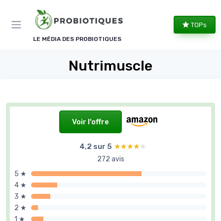
Panneau de gestion des cookies
TOPs
LE MÉDIA DES PROBIOTIQUES
Nutrimuscle
Voir l'offre
4,2 sur 5
★★★★★
★★★★★
272 avis
5 ★
4 ★
3 ★
2 ★
1 ★