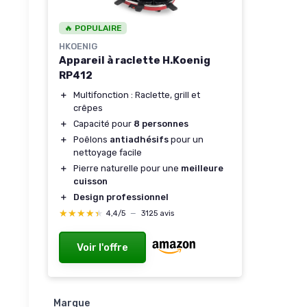
🔥 POPULAIRE
HKOENIG
Appareil à raclette H.Koenig
RP412
＋
Multifonction : Raclette, grill et
crêpes
＋
Capacité pour
8 personnes
＋
Poêlons
antiadhésifs
pour un
nettoyage facile
＋
Pierre naturelle pour une
meilleure
cuisson
＋
Design professionnel
★★★★★
★★★★★
4,4/5
—
3125 avis
Voir l'offre
Marque