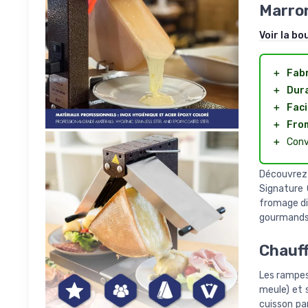
Marro
Voir la bo
＋
Fabr
＋
Dur
＋
Faci
＋
Fro
＋
Conv
Découvrez 
Signature O
fromage di
gourmands
Chauff
Les rampes
meule) et 
cuisson pa