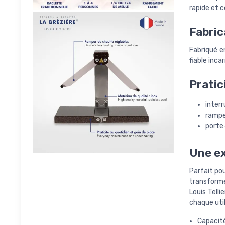
rapide et c
Fabric
Fabriqué en
fiable incar
Pratic
interr
rampe
porte
Une ex
Parfait pou
transforme
Louis Tell
chaque util
Capacité