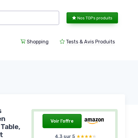
Nos TOPs produits
Shopping
Tests & Avis Produits
s
en
Voir l'offre
 Table,
t
4,3 sur 5
★★★★★
★★★★★