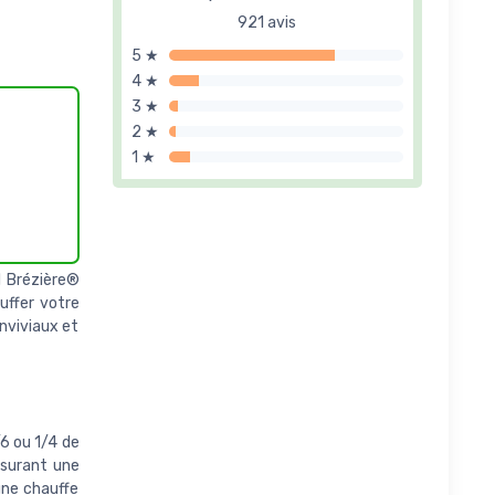
921 avis
5 ★
4 ★
3 ★
2 ★
1 ★
l Brézière®
auffer votre
nviviaux et
6 ou 1/4 de
ssurant une
une chauffe