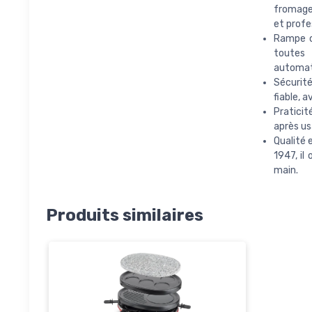
fromage 
et profe
Rampe c
toutes
automat
Sécurité
fiable, 
Praticit
après us
Qualité 
1947, il
main.
Produits similaires