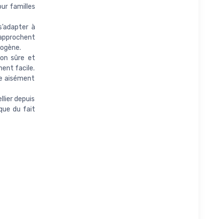
ur familles
s’adapter à
pprochent
ogène.
ion sûre et
ent facile.
ge aisément
llier depuis
que du fait