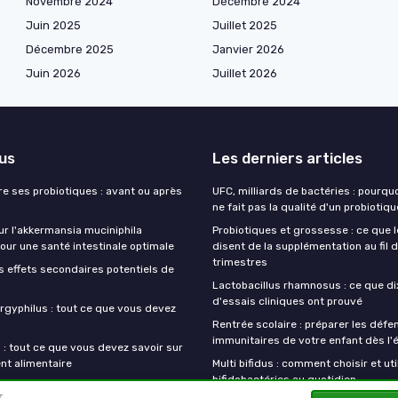
Novembre 2024
Décembre 2024
Juin 2025
Juillet 2025
Décembre 2025
Janvier 2026
Juin 2026
Juillet 2026
lus
Les derniers articles
e ses probiotiques : avant ou après
UFC, milliards de bactéries : pourqu
ne fait pas la qualité d'un probiotiqu
ur l'akkermansia muciniphila
Probiotiques et grossesse : ce que 
our une santé intestinale optimale
disent de la supplémentation au fil 
trimestres
s effets secondaires potentiels de
Lactobacillus rhamnosus : ce que di
d'essais cliniques ont prouvé
rgyphilus : tout ce que vous devez
Rentrée scolaire : préparer les défe
immunitaires de votre enfant dès l'
 : tout ce que vous devez savoir sur
t alimentaire
Multi bifidus : comment choisir et uti
bifidobactéries au quotidien
r