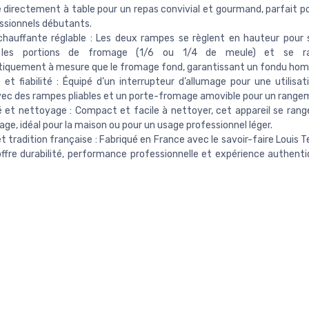
directement à table pour un repas convivial et gourmand, parfait po
ssionnels débutants.
hauffante réglable : Les deux rampes se règlent en hauteur pour 
 les portions de fromage (1/6 ou 1/4 de meule) et se ra
iquement à mesure que le fromage fond, garantissant un fondu hom
 et fiabilité : Équipé d’un interrupteur d’allumage pour une utilisat
avec des rampes pliables et un porte-fromage amovible pour un rangem
é et nettoyage : Compact et facile à nettoyer, cet appareil se ran
age, idéal pour la maison ou pour un usage professionnel léger.
et tradition française : Fabriqué en France avec le savoir-faire Louis Te
 offre durabilité, performance professionnelle et expérience authenti