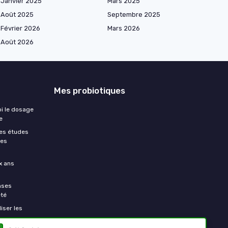
Janvier 2025
Mars 2025
Août 2025
Septembre 2025
Février 2026
Mars 2026
Août 2026
Mes probiotiques
oi le dosage
e
les études
des
x ans
nses
été
liser les