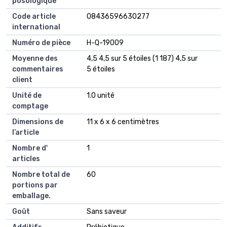
posologique
Code article
08436596630277
international
Numéro de pièce
H-Q-19009
Moyenne des
4,5 4,5 sur 5 étoiles (1 187) 4,5 sur
commentaires
5 étoiles
client
Unité de
1.0 unité
comptage
Dimensions de
11 x 6 x 6 centimètres
l’article
Nombre d'
1
articles
Nombre total de
60
portions par
emballage.
Goût
Sans saveur