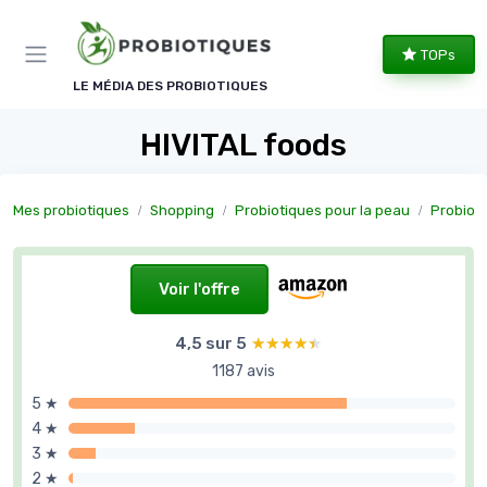
Panneau de gestion des cookies
TOPs
LE MÉDIA DES PROBIOTIQUES
HIVITAL foods
Mes probiotiques
Shopping
Probiotiques pour la peau
Probioti
Voir l'offre
4,5 sur 5
★★★★★
★★★★★
1187 avis
5 ★
4 ★
3 ★
2 ★