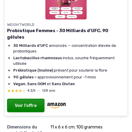
WEIGHTWORLD
Probiotique Femmes - 30 Milliards d'UFC, 90
gélules
＋
30 Milliards d'UFC
annoncés — concentration élevée de
probiotiques
＋
Lactobacillus rhamnosus
inclus, souche fréquemment
utilisée
＋
Prébiotique (Inuline)
présent pour soutenir la flore
＋
90 gélules
= approvisionnement pour ~1 mois
＋
Vegan
,
Sans OGM
et
Sans Gluten
★★★★★
★★★★★
4,3/5
—
128 avis
Voir l'offre
Dimensions du
11 x 6 x 6 cm; 100 grammes