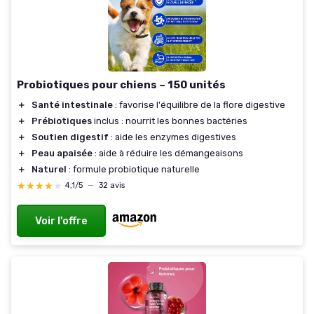
Probiotiques pour chiens – 150 unités
＋
Santé intestinale
: favorise l'équilibre de la flore digestive
＋
Prébiotiques
inclus : nourrit les bonnes bactéries
＋
Soutien digestif
: aide les enzymes digestives
＋
Peau apaisée
: aide à réduire les démangeaisons
＋
Naturel
: formule probiotique naturelle
★★★★★
★★★★★
4,1/5
—
32 avis
Voir l'offre