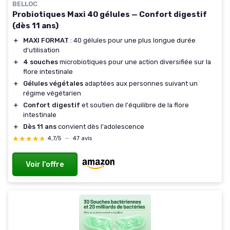
BELLOC
Probiotiques Maxi 40 gélules — Confort digestif
(dès 11 ans)
＋
MAXI FORMAT
: 40 gélules pour une plus longue durée
d'utilisation
＋
4 souches
microbiotiques pour une action diversifiée sur la
flore intestinale
＋
Gélules végétales
adaptées aux personnes suivant un
régime végétarien
＋
Confort digestif
et soutien de l'équilibre de la flore
intestinale
＋
Dès 11 ans
convient dès l'adolescence
★★★★★
★★★★★
4,7/5
—
47 avis
Voir l'offre