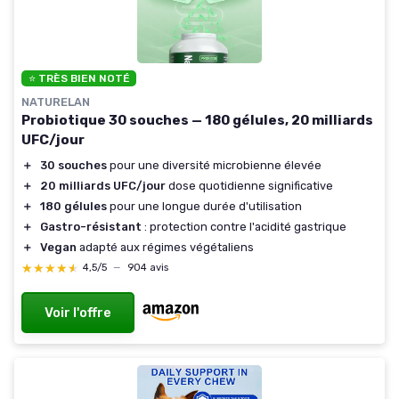
⭐ TRÈS BIEN NOTÉ
NATURELAN
Probiotique 30 souches — 180 gélules, 20 milliards
UFC/jour
＋
30 souches
pour une diversité microbienne élevée
＋
20 milliards UFC/jour
dose quotidienne significative
＋
180 gélules
pour une longue durée d'utilisation
＋
Gastro-résistant
: protection contre l'acidité gastrique
＋
Vegan
adapté aux régimes végétaliens
★★★★★
★★★★★
4,5/5
—
904 avis
Voir l'offre