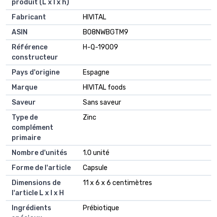
produit (L x l x h)
Fabricant
HIVITAL
ASIN
B08NWBGTM9
Référence
H-Q-19009
constructeur
Pays d'origine
Espagne
Marque
HIVITAL foods
Saveur
Sans saveur
Type de
Zinc
complément
primaire
Nombre d'unités
1.0 unité
Forme de l'article
Capsule
Dimensions de
11 x 6 x 6 centimètres
l'article L x l x H
Ingrédients
Prébiotique