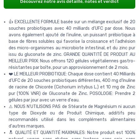
Découvrez notre avis détaillé, notes et verdict
👍 EXCELLENTE FORMULE basée sur un mélange exclusif de 20
souches probiotiques avec 40 milliards d'UFC par dose. Nous
avons également ajouté de l'inuline, un puissant prébiotique à
base de fibres solubles qui favorise la croissance et l'adhésion
des micro-organismes au microbiote intestinal, et du zinc pur
issu du gluconate de zinc. GRANDE QUANTITÉ DE PRODUIT AU
MEILLEUR PRIX: Nous offrons 120 gélules végétaliennes gastro-
résistantes par boîte, pour un approvisionnement de 2 mois.
❤️ LE MEILLEUR PROBIOTIQUE: Chaque dose contient 40 Milliards
d'UFC de 20 souches probiotiques différentes, 400 mg d'Inuline
de racine de Chicorée (Cichorium intybus L.) et 10 mg de Zinc
pur (100% VNR) de Gluconate de Zinc. POSOLOGIE: Prendre 2
gélules par jour avec un verre d'eau.
⚠️ NOUS N'UTILISONS PAS de Stéarate de Magnésium ni aucun
type de Dioxyde ou de Produit Chimique, additifs peu
recommandés utilisé dans les compléments alimentaires
d'autres marques.
🔝 QUALITÉ ET QUANTITÉ MAXIMALES: Notre produit est 100%