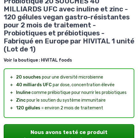
Probiotique 20 SOUCHES 40
MILLIARDS UFC avec inuline et zinc -
120 gélules vegan gastro-résistantes
pour 2 mois de traitement -
Probiotiques et prébiotiques -
Fabriqué en Europe par HIVITAL 1 unité
(Lot de 1)
Voir la boutique :
HIVITAL foods
＋
20 souches
pour une diversité microbienne
＋
40 milliards UFC
par dose, concentration élevée
＋
Inuline
comme prébiotique pour nourrir les probiotiques
＋
Zinc
pour le soutien du système immunitaire
＋
120 gélules
= environ 2 mois de traitement
Nous avons testé ce produit