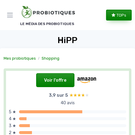
Panneau de gestion des cookies
TOPs
LE MÉDIA DES PROBIOTIQUES
HiPP
Mes probiotiques
Shopping
Voir l'offre
3,9 sur 5
★★★★★
★★★★★
40 avis
5 ★
4 ★
3 ★
2 ★