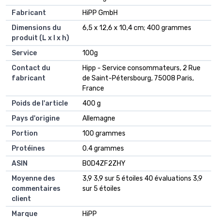
Fabricant
‎HiPP GmbH
Dimensions du
‎6,5 x 12,6 x 10,4 cm; 400 grammes
produit (L x l x h)
Service
‎100g
Contact du
‎Hipp - Service consommateurs, 2 Rue
fabricant
de Saint-Pétersbourg, 75008 Paris,
France
Poids de l'article
‎400 g
Pays d'origine
‎Allemagne
Portion
‎100 grammes
Protéines
‎0.4 grammes
ASIN
B0D4ZF2ZHY
Moyenne des
3,9 3,9 sur 5 étoiles 40 évaluations 3,9
commentaires
sur 5 étoiles
client
Marque
HiPP