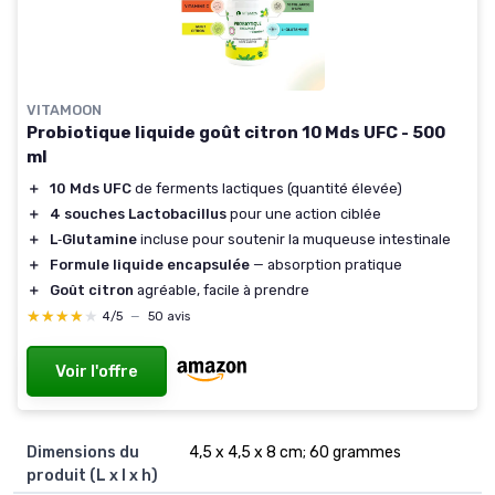
VITAMOON
Probiotique liquide goût citron 10 Mds UFC - 500
ml
＋
10 Mds UFC
de ferments lactiques (quantité élevée)
＋
4 souches Lactobacillus
pour une action ciblée
＋
L‑Glutamine
incluse pour soutenir la muqueuse intestinale
＋
Formule liquide encapsulée
— absorption pratique
＋
Goût citron
agréable, facile à prendre
★★★★★
★★★★★
4/5
—
50 avis
Voir l'offre
Dimensions du
4,5 x 4,5 x 8 cm; 60 grammes
produit (L x l x h)