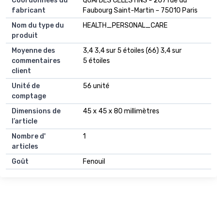
Coordonnées du
QUAI DES CELESTINS - 207 rue du
fabricant
Faubourg Saint-Martin – 75010 Paris
Nom du type du
HEALTH_PERSONAL_CARE
produit
Moyenne des
3,4 3,4 sur 5 étoiles (66) 3,4 sur
commentaires
5 étoiles
client
Unité de
56 unité
comptage
Dimensions de
45 x 45 x 80 millimètres
l’article
Nombre d'
1
articles
Goût
Fenouil