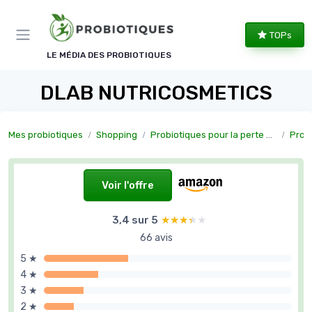
Panneau de gestion des cookies
TOPs
LE MÉDIA DES PROBIOTIQUES
DLAB NUTRICOSMETICS
Mes probiotiques
Shopping
Probiotiques pour la perte de poids
Probiot
Voir l'offre
3,4 sur 5
★★★★★
★★★★★
66 avis
5 ★
4 ★
3 ★
2 ★