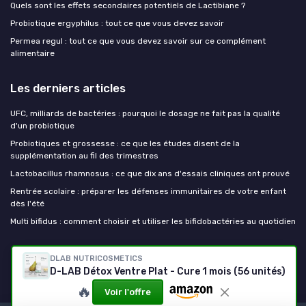
Quels sont les effets secondaires potentiels de Lactibiane ?
Probiotique ergyphilus : tout ce que vous devez savoir
Permea regul : tout ce que vous devez savoir sur ce complément
alimentaire
Les derniers articles
UFC, milliards de bactéries : pourquoi le dosage ne fait pas la qualité
d'un probiotique
Probiotiques et grossesse : ce que les études disent de la
supplémentation au fil des trimestres
Lactobacillus rhamnosus : ce que dix ans d'essais cliniques ont prouvé
Rentrée scolaire : préparer les défenses immunitaires de votre enfant
dès l'été
Multi bifidus : comment choisir et utiliser les bifidobactéries au quotidien
Mes probiotiques
DLAB NUTRICOSMETICS
D-LAB Détox Ventre Plat - Cure 1 mois (56 unités)
🔥
Voir l'offre