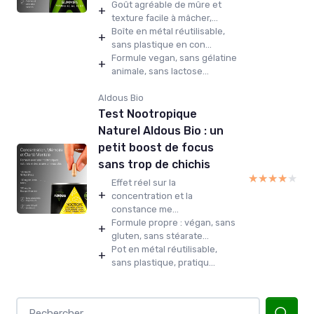
Goût agréable de mûre et
+
texture facile à mâcher,...
Boîte en métal réutilisable,
+
sans plastique en con...
Formule vegan, sans gélatine
+
animale, sans lactose...
Aldous Bio
Test Nootropique
Naturel Aldous Bio : un
petit boost de focus
sans trop de chichis
★★★★★
★★★★★
Effet réel sur la
+
concentration et la
constance me...
Formule propre : végan, sans
+
gluten, sans stéarate...
Pot en métal réutilisable,
+
sans plastique, pratiqu...