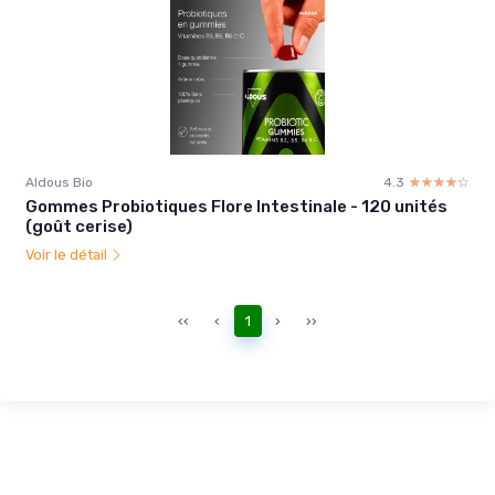
Aldous Bio
4.3
☆☆☆☆☆
★★★★★
Gommes Probiotiques Flore Intestinale - 120 unités
(goût cerise)
Voir le détail
‹‹
‹
1
›
››