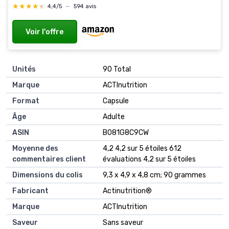
★★★★★
★★★★★
4,4/5
—
594 avis
Voir l'offre
Unités
‎90 Total
Marque
‎ACTInutrition
Format
‎Capsule
Âge
‎Adulte
ASIN
B081G8C9CW
Moyenne des
4,2 4,2 sur 5 étoiles 612
commentaires client
évaluations 4,2 sur 5 étoiles
Dimensions du colis
9,3 x 4,9 x 4,8 cm; 90 grammes
Fabricant
Actinutrition®
Marque
ACTInutrition
Saveur
Sans saveur