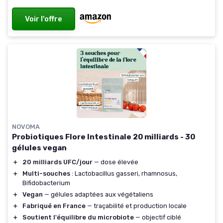
Voir l'offre
NOVOMA
Probiotiques Flore Intestinale 20 milliards - 30
gélules vegan
＋
20 milliards UFC/jour
— dose élevée
＋
Multi-souches
: Lactobacillus gasseri, rhamnosus,
Bifidobacterium
＋
Vegan
— gélules adaptées aux végétaliens
＋
Fabriqué en France
— traçabilité et production locale
＋
Soutient l'équilibre du microbiote
— objectif ciblé