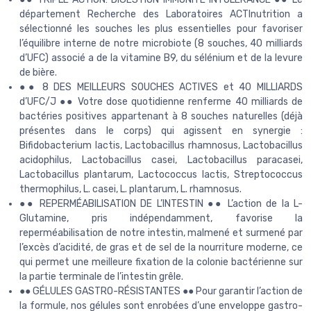
département Recherche des Laboratoires ACTInutrition a
sélectionné les souches les plus essentielles pour favoriser
l’équilibre interne de notre microbiote (8 souches, 40 milliards
d’UFC) associé a de la vitamine B9, du sélénium et de la levure
de bière.
●● 8 DES MEILLEURS SOUCHES ACTIVES et 40 MILLIARDS
d’UFC/J ●● Votre dose quotidienne renferme 40 milliards de
bactéries positives appartenant à 8 souches naturelles (déjà
présentes dans le corps) qui agissent en synergie :
Bifidobacterium lactis, Lactobacillus rhamnosus, Lactobacillus
acidophilus, Lactobacillus casei, Lactobacillus paracasei,
Lactobacillus plantarum, Lactococcus lactis, Streptococcus
thermophilus, L. casei, L. plantarum, L. rhamnosus.
●● REPERMÉABILISATION DE L’INTESTIN ●● L’action de la L-
Glutamine, pris indépendamment, favorise la
reperméabilisation de notre intestin, malmené et surmené par
l’excès d’acidité, de gras et de sel de la nourriture moderne, ce
qui permet une meilleure fixation de la colonie bactérienne sur
la partie terminale de l’intestin grêle.
●● GÉLULES GASTRO-RÉSISTANTES ●● Pour garantir l’action de
la formule, nos gélules sont enrobées d’une enveloppe gastro-