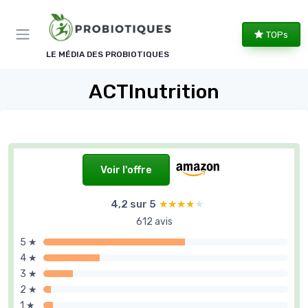
Panneau de gestion des cookies
TOPs
LE MÉDIA DES PROBIOTIQUES
ACTInutrition
Voir l'offre
4,2 sur 5
★★★★★
★★★★★
612 avis
5 ★
4 ★
3 ★
2 ★
1 ★