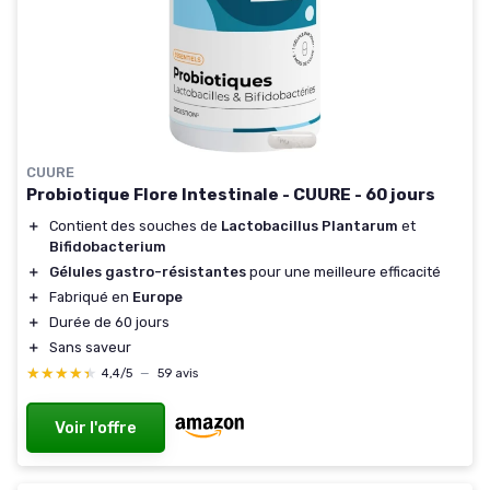
CUURE
Probiotique Flore Intestinale - CUURE - 60 jours
＋
Contient des souches de
Lactobacillus Plantarum
et
Bifidobacterium
＋
Gélules gastro-résistantes
pour une meilleure efficacité
＋
Fabriqué en
Europe
＋
Durée de 60 jours
＋
Sans saveur
★★★★★
★★★★★
4,4/5
—
59 avis
Voir l'offre