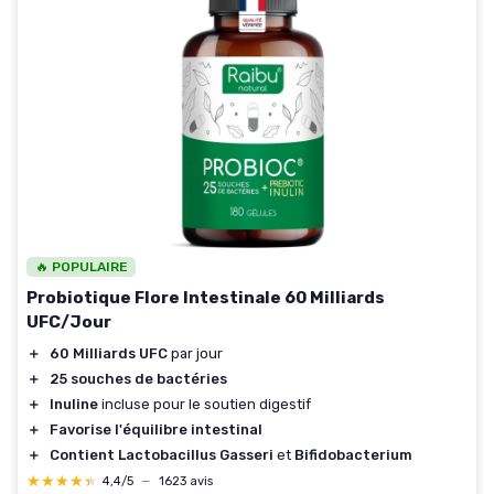
🔥 POPULAIRE
Probiotique Flore Intestinale 60 Milliards
UFC/Jour
＋
60 Milliards UFC
par jour
＋
25 souches de bactéries
＋
Inuline
incluse pour le soutien digestif
＋
Favorise l'équilibre intestinal
＋
Contient Lactobacillus Gasseri
et
Bifidobacterium
★★★★★
★★★★★
4,4/5
—
1623 avis