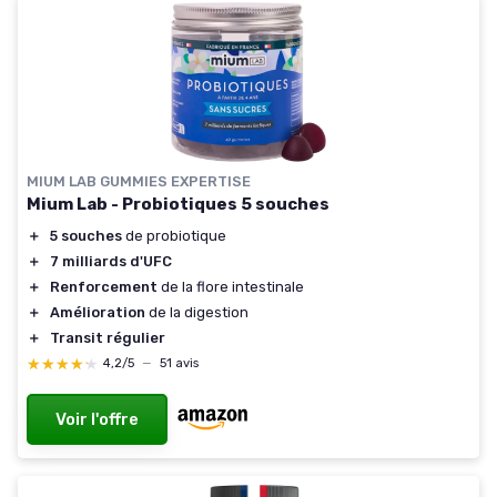
MIUM LAB GUMMIES EXPERTISE
Mium Lab - Probiotiques 5 souches
＋
5 souches
de probiotique
＋
7 milliards d'UFC
＋
Renforcement
de la flore intestinale
＋
Amélioration
de la digestion
＋
Transit régulier
★★★★★
★★★★★
4,2/5
—
51 avis
Voir l'offre