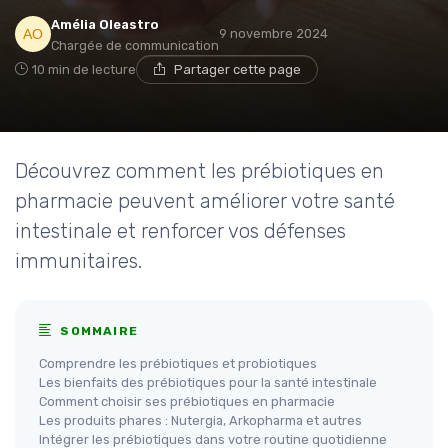
Amélia Oleastro
9 novembre 2024
Chargée de communication
10 min de lecture
Partager cette page
Découvrez comment les prébiotiques en
pharmacie peuvent améliorer votre santé
intestinale et renforcer vos défenses
immunitaires.
SOMMAIRE
Comprendre les prébiotiques et probiotiques
Les bienfaits des prébiotiques pour la santé intestinale
Comment choisir ses prébiotiques en pharmacie
Les produits phares : Nutergia, Arkopharma et autres
Intégrer les prébiotiques dans votre routine quotidienne