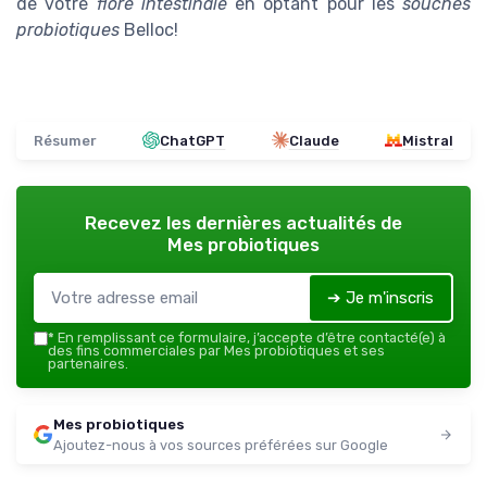
de votre
flore intestinale
en optant pour les
souches
probiotiques
Belloc!
Résumer
ChatGPT
Claude
Mistral
Recevez les dernières actualités de
Mes probiotiques
➔ Je m'inscris
*
En remplissant ce formulaire, j’accepte d’être contacté(e) à
des fins commerciales par Mes probiotiques et ses
partenaires.
Mes probiotiques
Ajoutez-nous à vos sources préférées sur Google