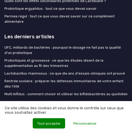
Quels sont les effets secondaires potentiels de Lactibiane ?
Probiotique ergyphilus : tout ce que vous devez savoir
Permea regul : tout ce que vous devez savoir sur ce complément
alimentaire
Les derniers articles
UFC, milliards de bactéries : pourquoi le dosage ne fait pas la qualité
d'un probiotique
Probiotiques et grossesse : ce que les études disent de la
supplémentation au fil des trimestres
Lactobacillus rhamnosus : ce que dix ans d'essais cliniques ont prouvé
Rentrée scolaire : préparer les défenses immunitaires de votre enfant
dès l'été
Multi bifidus : comment choisir et utiliser les bifidobactéries au quotidien
Ce site utilise des cookies et vous donne le contrôle sur ceux que
Mes probiotiques
vous souhaitez activer
Tout accepter
Personnaliser