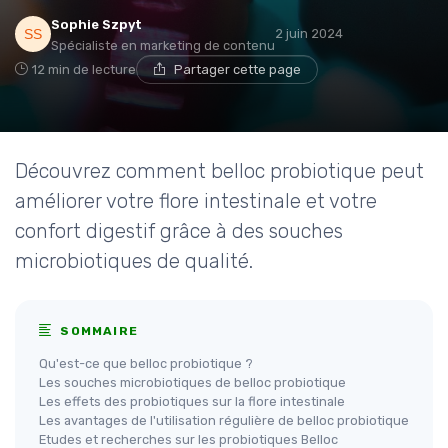
Sophie Szpyt
2 juin 2024
Spécialiste en marketing de contenu
12 min de lecture
Partager cette page
Découvrez comment belloc probiotique peut
améliorer votre flore intestinale et votre
confort digestif grâce à des souches
microbiotiques de qualité.
SOMMAIRE
Qu'est-ce que belloc probiotique ?
Les souches microbiotiques de belloc probiotique
Les effets des probiotiques sur la flore intestinale
Les avantages de l'utilisation régulière de belloc probiotique
Etudes et recherches sur les probiotiques Belloc