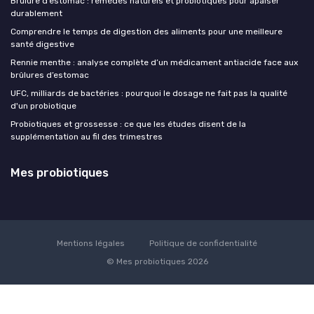
Brûlure d’estomac : remèdes naturels et probiotiques pour apaiser
durablement
Comprendre le temps de digestion des aliments pour une meilleure
santé digestive
Rennie menthe : analyse complète d’un médicament antiacide face aux
brûlures d’estomac
UFC, milliards de bactéries : pourquoi le dosage ne fait pas la qualité
d'un probiotique
Probiotiques et grossesse : ce que les études disent de la
supplémentation au fil des trimestres
Mes probiotiques
Mentions légales
Politique de confidentialité
© Mes probiotiques 2026