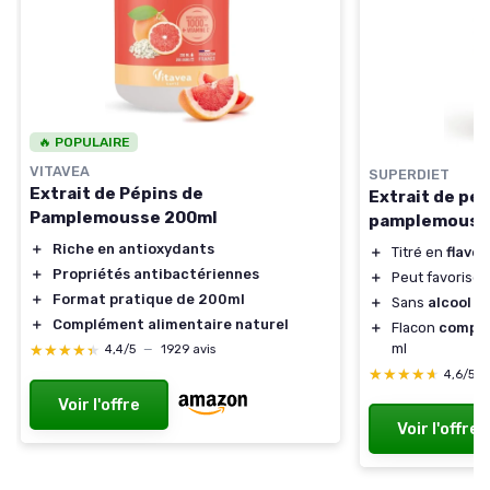
🔥 POPULAIRE
VITAVEA
SUPERDIET
Extrait de Pépins de
Extrait de pé
Pamplemousse 200ml
pamplemousse
＋
Riche en antioxydants
＋
Titré en
flavo
＋
Propriétés antibactériennes
＋
Peut favoriser
＋
Format pratique de 200ml
＋
Sans
alcool
＋
Complément alimentaire naturel
＋
Flacon
compt
ml
★★★★★
★★★★★
4,4/5
—
1929 avis
★★★★★
★★★★★
4,6/5
Voir l'offre
Voir l'offre