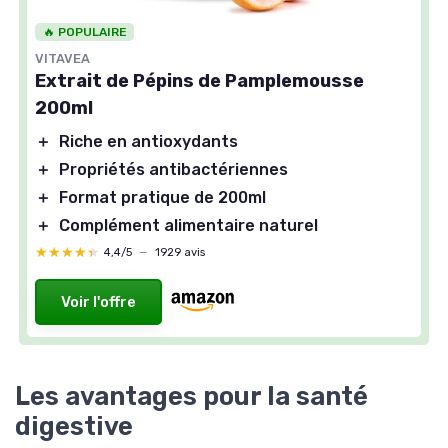
🔥 POPULAIRE
VITAVEA
Extrait de Pépins de Pamplemousse
200ml
＋
Riche en antioxydants
＋
Propriétés antibactériennes
＋
Format pratique de 200ml
＋
Complément alimentaire naturel
★★★★★
★★★★★
4,4/5
—
1929 avis
Voir l'offre
Les avantages pour la santé
digestive