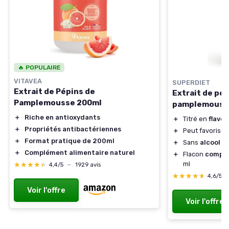
🔥 POPULAIRE
VITAVEA
SUPERDIET
Extrait de Pépins de
Extrait de pé
Pamplemousse 200ml
pamplemousse
＋
Riche en antioxydants
＋
Titré en
flavo
＋
Propriétés antibactériennes
＋
Peut favoriser
＋
Format pratique de 200ml
＋
Sans
alcool
＋
Complément alimentaire naturel
＋
Flacon
compt
ml
★★★★★
★★★★★
4,4/5
—
1929 avis
★★★★★
★★★★★
4,6/5
Voir l'offre
Voir l'offre