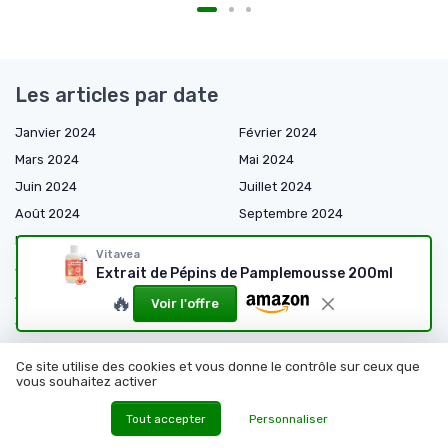
Les articles par date
Janvier 2024
Février 2024
Mars 2024
Mai 2024
Juin 2024
Juillet 2024
Août 2024
Septembre 2024
Novembre 2024
Décembre 2024
Vitavea
Janvier 2025
Mars 2025
Extrait de Pépins de Pamplemousse 200ml
Avril 2025
Mai 2025
🔥
Voir l'offre
Juin 2025
Juillet 2025
Août 2025
Septembre 2025
Ce site utilise des cookies et vous donne le contrôle sur ceux que
Octobre 2025
Novembre 2025
vous souhaitez activer
Décembre 2025
Janvier 2026
Tout accepter
Personnaliser
Février 2026
Mars 2026