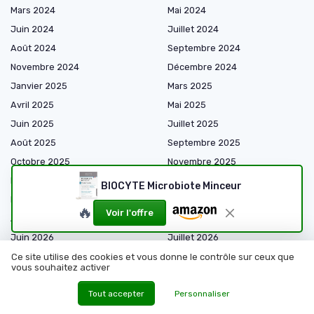
Mars 2024
Mai 2024
Juin 2024
Juillet 2024
Août 2024
Septembre 2024
Novembre 2024
Décembre 2024
Janvier 2025
Mars 2025
Avril 2025
Mai 2025
Juin 2025
Juillet 2025
Août 2025
Septembre 2025
Octobre 2025
Novembre 2025
Décembre 2025
Janvier 2026
BIOCYTE Microbiote Minceur
Février 2026
Mars 2026
🔥
Voir l'offre
Avril 2026
Mai 2026
Juin 2026
Juillet 2026
Août 2026
Ce site utilise des cookies et vous donne le contrôle sur ceux que
vous souhaitez activer
Tout accepter
Personnaliser