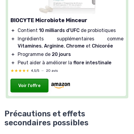
BIOCYTE Microbiote Minceur
＋
Contient
10 milliards d'UFC
de probiotiques
＋
Ingrédients supplémentaires comme
Vitamines
,
Arginine
,
Chrome
et
Chicorée
＋
Programme de
20 jours
＋
Peut aider à améliorer la
flore intestinale
★★★★★
★★★★★
4,5/5
—
20 avis
Voir l'offre
Précautions et effets
secondaires possibles