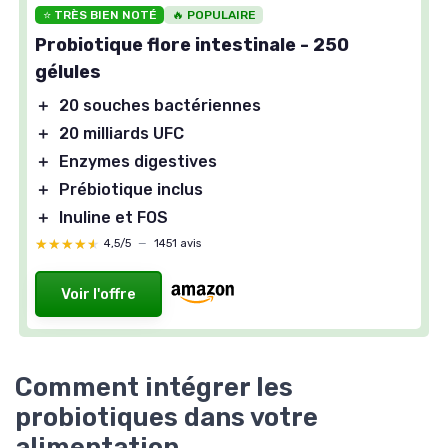
⭐ TRÈS BIEN NOTÉ
🔥 POPULAIRE
Probiotique flore intestinale - 250
gélules
＋
20 souches bactériennes
＋
20 milliards UFC
＋
Enzymes digestives
＋
Prébiotique inclus
＋
Inuline et FOS
★★★★★
★★★★★
4,5/5
—
1451 avis
Voir l'offre
Comment intégrer les
probiotiques dans votre
alimentation