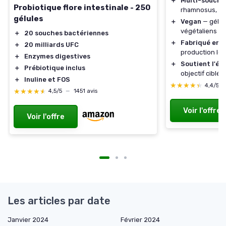
＋
Multi-souche
Probiotique flore intestinale - 250
rhamnosus, Bi
gélules
＋
Vegan
— gélul
végétaliens
＋
20 souches bactériennes
＋
Fabriqué en 
＋
20 milliards UFC
production loc
＋
Enzymes digestives
＋
Soutient l'éq
＋
Prébiotique inclus
objectif ciblé
＋
Inuline et FOS
★★★★★
★★★★★
4,4/5
★★★★★
★★★★★
4,5/5
—
1451 avis
Voir l'offre
Voir l'offre
Les articles par date
Janvier 2024
Février 2024