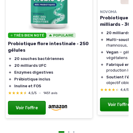
NOVOMA
Probiotiques 
milliards - 30
＋
20 milliards 
⭐ TRÈS BIEN NOTÉ
🔥 POPULAIRE
＋
Multi-souche
Probiotique flore intestinale - 250
rhamnosus, Bi
gélules
＋
Vegan
— gélul
végétaliens
＋
20 souches bactériennes
＋
Fabriqué en 
＋
20 milliards UFC
production loc
＋
Enzymes digestives
＋
Soutient l'éq
＋
Prébiotique inclus
objectif ciblé
＋
Inuline et FOS
★★★★★
★★★★★
4,4/5
★★★★★
★★★★★
4,5/5
—
1451 avis
Voir l'offre
Voir l'offre