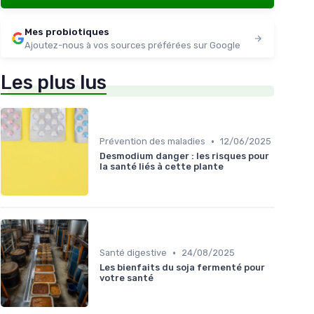
★★★★★
★★★★★
4,4/5
—
425 avis
Mes probiotiques
Voir l'offre
Ajoutez-nous à vos sources préférées sur Google
Les plus lus
•
Prévention des maladies
12/06/2025
Desmodium danger : les risques pour
la santé liés à cette plante
•
Santé digestive
24/08/2025
Les bienfaits du soja fermenté pour
votre santé