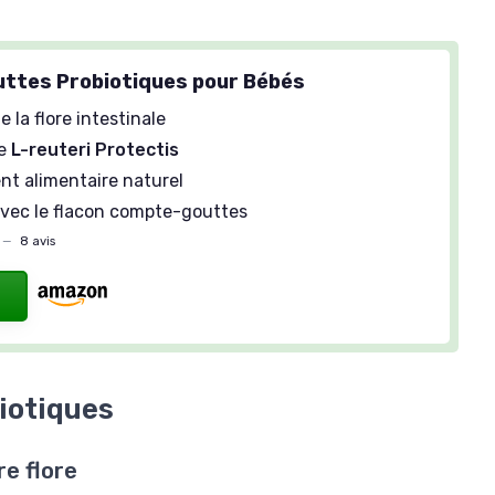
uttes Probiotiques pour Bébés
e la flore intestinale
le
L-reuteri Protectis
t alimentaire naturel
avec le flacon compte-gouttes
—
8 avis
iotiques
re flore