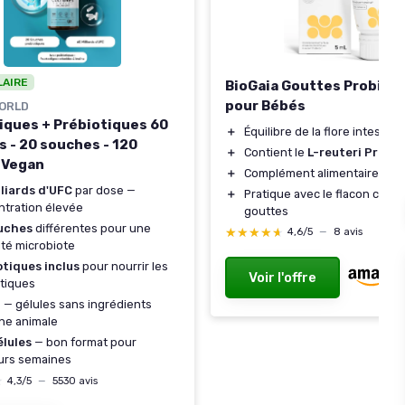
LAIRE
BioGaia Gouttes Probiot
pour Bébés
ORLD
iques + Prébiotiques 60
＋
Équilibre de la flore intestina
s - 20 souches - 120
＋
Contient le
L-reuteri Protec
 Vegan
＋
Complément alimentaire natu
liards d'UFC
par dose —
＋
Pratique avec le flacon comp
tration élevée
gouttes
uches
différentes pour une
★★★★★
★★★★★
4,6/5
—
8 avis
ité microbiote
otiques inclus
pour nourrir les
Voir l'offre
tiques
n
— gélules sans ingrédients
ine animale
élules
— bon format pour
urs semaines
★
★
4,3/5
—
5530 avis