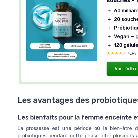
souches - 
＋
60 millia
＋
20 souch
＋
Prébiotiq
＋
Vegan
— g
＋
120 gélul
★★★★★
★★★★★
4,3/5
Voir l'offre
Les avantages des probiotique
Les bienfaits pour la femme enceinte e
La grossesse est une période où le bien-être d
probiotiques pendant cette phase offre plusieurs a