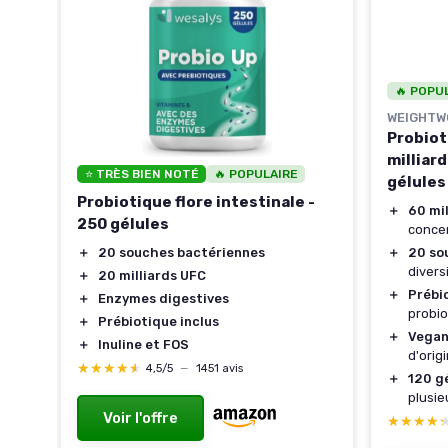
🔥 POPU
WEIGHTW
Probiot
milliard
⭐ TRÈS BIEN NOTÉ
🔥 POPULAIRE
gélules
Probiotique flore intestinale -
e
＋
60 mil
250 gélules
s
concen
＋
20 so
＋
20 souches bactériennes
rt
divers
＋
20 milliards UFC
＋
Prébi
ne
＋
Enzymes digestives
probio
＋
Prébiotique inclus
＋
Vega
＋
Inuline et FOS
d'orig
★★★★★
★★★★★
4,5/5
—
1451 avis
＋
120 g
me
plusie
Voir l'offre
★★★★
★★★★