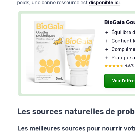
poids, une bonne ressource est
disponible ici
.
BioGaia Go
＋
Équilibre d
＋
Contient 
＋
Complémen
＋
Pratique 
★★★★★
★★★★★
4,6/5
Voir l'offre
Les sources naturelles de prob
Les meilleures sources pour nourrir vot