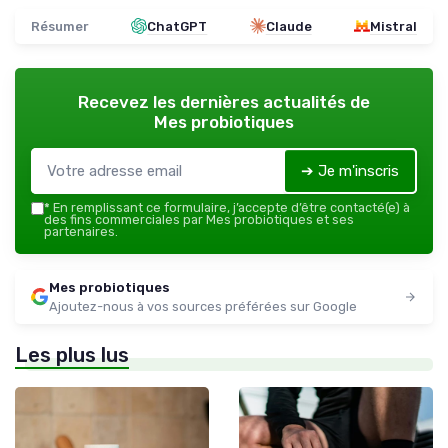
Résumer
ChatGPT
Claude
Mistral
Recevez les dernières actualités de
Mes probiotiques
➔ Je m'inscris
*
En remplissant ce formulaire, j’accepte d’être contacté(e) à
des fins commerciales par Mes probiotiques et ses
partenaires.
Mes probiotiques
Ajoutez-nous à vos sources préférées sur Google
Les plus lus