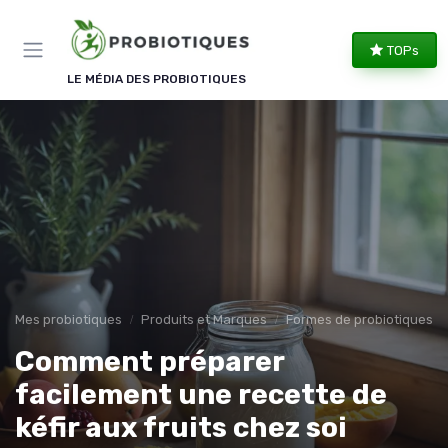
Panneau de gestion des cookies
TOPs
LE MÉDIA DES PROBIOTIQUES
Mes probiotiques
Produits et Marques
Formes de probiotiques (gél
Comment préparer
facilement une recette de
kéfir aux fruits chez soi