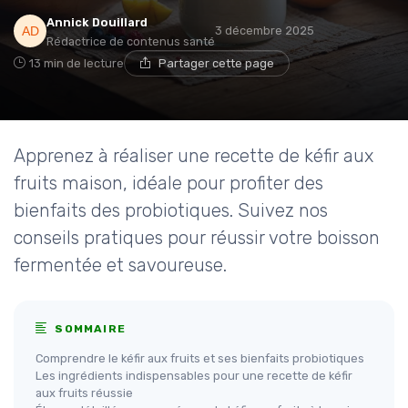
Annick Douillard
3 décembre 2025
Rédactrice de contenus santé
13 min de lecture
Partager cette page
Apprenez à réaliser une recette de kéfir aux
fruits maison, idéale pour profiter des
bienfaits des probiotiques. Suivez nos
conseils pratiques pour réussir votre boisson
fermentée et savoureuse.
SOMMAIRE
Comprendre le kéfir aux fruits et ses bienfaits probiotiques
Les ingrédients indispensables pour une recette de kéfir
aux fruits réussie