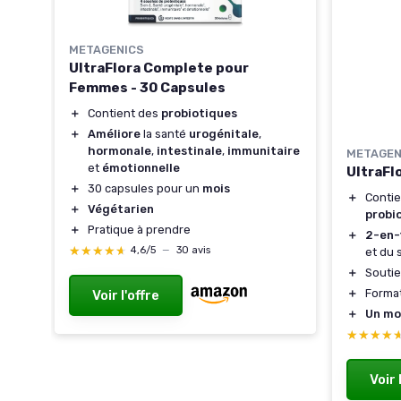
METAGENICS
UltraFlora Complete pour
Femmes - 30 Capsules
＋
Contient des
probiotiques
＋
Améliore
la santé
urogénitale
,
hormonale
,
intestinale
,
immunitaire
METAGEN
et
émotionnelle
UltraFl
＋
30 capsules pour un
mois
＋
Conti
ose
＋
Végétarien
probi
＋
Pratique à prendre
＋
2-en-
★★★★★
★★★★★
4,6/5
—
30 avis
et du 
＋
Soutie
＋
Format
Voir l'offre
＋
Un mo
★★★★
★★★★
Voir 