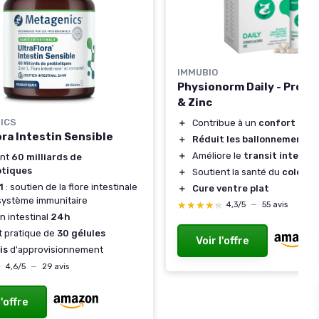
IMMUBIO
Physionorm Daily - Probi
& Zinc
ICS
＋
Contribue à un
confort dige
ora Intestin Sensible
＋
Réduit les ballonnements
＋
Améliore le
transit intestin
ent
60 milliards de
otiques
＋
Soutient la santé du
colon ir
1
: soutien de la flore intestinale
＋
Cure ventre plat
système immunitaire
★★★★★
★★★★★
4,3/5
—
55 avis
n intestinal
24h
 pratique de
30 gélules
Voir l'offre
is
d'approvisionnement
★
★
4,6/5
—
29 avis
l'offre