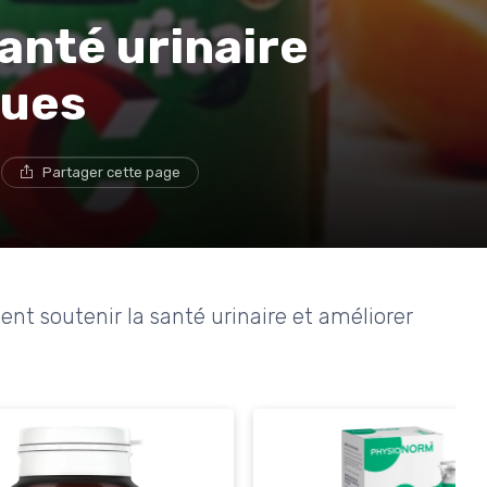
anté urinaire
ques
e
Partager cette page
t soutenir la santé urinaire et améliorer