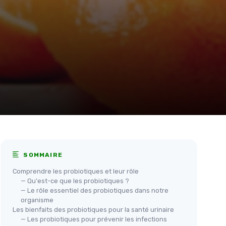
SOMMAIRE
Comprendre les probiotiques et leur rôle
— Qu'est-ce que les probiotiques ?
— Le rôle essentiel des probiotiques dans notre
organisme
Les bienfaits des probiotiques pour la santé urinaire
— Les probiotiques pour prévenir les infections