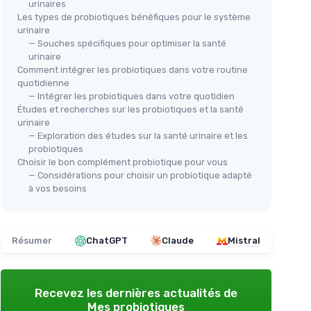
urinaires
Les types de probiotiques bénéfiques pour le système
urinaire
MET
— Souches spécifiques pour optimiser la santé
Ult
urinaire
Fem
Comment intégrer les probiotiques dans votre routine
quotidienne
otiques
＋
— Intégrer les probiotiques dans votre quotidien
＋
OHTASTIC
Études et recherches sur les probiotiques et la santé
stif
V-Biotics Probiotique Flore
urinaire
— Exploration des études sur la santé urinaire et les
Intime
＋
probiotiques
al
＋
Soutien efficace
en cas de vaginose
＋
Choisir le bon complément probiotique pour vous
ritable
bactérienne
— Considérations pour choisir un probiotique adapté
＋
＋
Réduction des odeurs intimes
à vos besoins
★★
★★
＋
Contient des souches de
Lactobacillus
réputées
＋
Facile à prendre avec
60 capsules
Résumer
ChatGPT
Claude
Mistral
★★★★★
★★★★★
4,2/5
—
178 avis
Voir l'offre
Recevez les dernières actualités de
Mes probiotiques