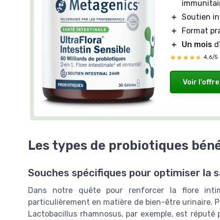
immunitai
＋
Soutien in
＋
Format pr
＋
Un mois
d
★★★★★
★★★★★
4,6/5
Voir l'offre
Les types de probiotiques béné
Souches spécifiques pour optimiser la s
Dans notre quête pour renforcer la flore int
particulièrement en matière de bien-être urinaire. P
Lactobacillus rhamnosus, par exemple, est réputé po