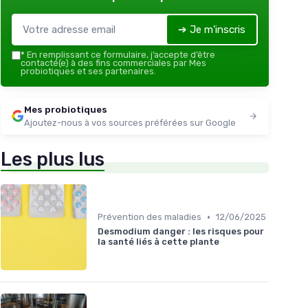
➔ Je m'inscris
*
En remplissant ce formulaire, j’accepte d’être
contacté(e) à des fins commerciales par Mes
probiotiques et ses partenaires.
Mes probiotiques
Ajoutez-nous à vos sources préférées sur Google
Les plus lus
•
Prévention des maladies
12/06/2025
Desmodium danger : les risques pour
la santé liés à cette plante