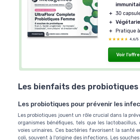
immunita
＋
30 capsul
＋
Végétari
＋
Pratique 
★★★★★
★★★★★
4,6/5
Voir l'offre
Les bienfaits des probiotiques 
Les probiotiques pour prévenir les infec
Les probiotiques jouent un rôle crucial dans la prév
organismes bénéfiques, tels que les lactobacillus,
voies urinaires. Ces bactéries favorisent la santé
coli, souvent à l'origine des infections. Les souches