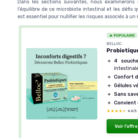
Dans les sections suivantes, nous examinerons 
l'équilibre de ce microbiote intestinal et les défi
est essentiel pour nullifier les risques associés à un
🔥 POPULAIRE
BELLOC
Probiotiqu
＋
4 souche
intestinal
＋
Confort d
＋
Gélules v
＋
Sans sav
＋
Convient 
★★★★★
★★★★★
4,4/5
Voir l'offre