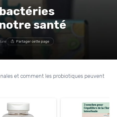
 bactéries
 notre santé
ture
Partager cette page
stinales et comment les probiotiques peuvent