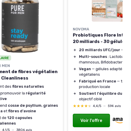
NOVOMA
Probiotiques Flore Intes
20 milliards - 30 gélules
＋
20 milliards UFC/jour
— dos
＋
Multi-souches
: Lactobacillu
LAIRE
rhamnosus, Bifidobacterium
R MEN
＋
Vegan
— gélules adaptées a
ent de fibres végétalien
végétaliens
l Cleanliness
＋
Fabriqué en France
— traçab
ent des
fibres naturelles
production locale
 promouvoir la
régularité
＋
Soutient l'équilibre du mic
tive
objectif ciblé
rend
cosse de psyllium
,
graines
★★★★★
★★★★★
4,4/5
—
594 avis
ia
et
fibres d'avoine
t de
120 capsules
Voir l'offre
aliennes
★
★
4,1/5
—
3806 avis