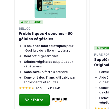
🔥 POPULAIRE
BELLOC
Probiotiques 4 souches - 30
gélules végétales
＋
4 souches microbiotiques
pour
🔥 POPU
l'équilibre de la flore intestinale
x
PURE FO
＋
Confort digestif
ciblé
Supplém
＋
Gélules végétales
adaptées aux
Origina
végétariens
＋
Conti
＋
Sans saveur
, facile à prendre
＋
Aide à
＋
Convient dès 11 ans
, utilisable par
diges
adolescents et adultes
＋
Comp
★★★★★
★★★★★
4,4/5
—
2144 avis
de ch
＋
Forma
Voir l'offre
végét
★★★★
★★★★