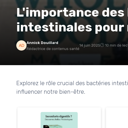
L'importance des
intestinales pour
Annick Douillard
14 juin 2025
10 min de lec
Rédactrice de contenus santé
Explorez le rôle crucial des bactéries inte
influencer notre bien-être.