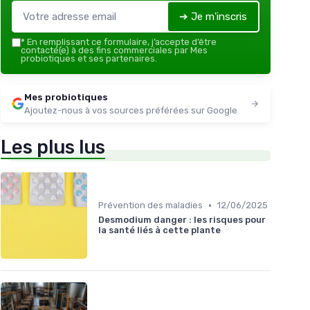
➔ Je m'inscris
*
En remplissant ce formulaire, j’accepte d’être
contacté(e) à des fins commerciales par Mes
probiotiques et ses partenaires.
Mes probiotiques
Ajoutez-nous à vos sources préférées sur Google
Les plus lus
•
Prévention des maladies
12/06/2025
Desmodium danger : les risques pour
la santé liés à cette plante