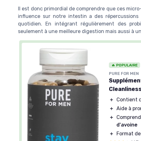
Il est donc primordial de comprendre que ces micro
influence sur notre intestin a des répercussions
quotidien. En intégrant régulièrement des prob
seulement à une meilleure digestion mais aussi à un
🔥 POPULAIRE
PURE FOR MEN
Supplément
Cleanlines
＋
Contient 
＋
Aide à pr
＋
Compren
d'avoine
＋
Format d