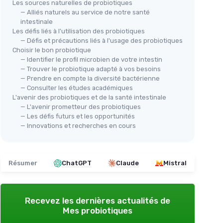
Les sources naturelles de probiotiques
— Alliés naturels au service de notre santé
intestinale
Les défis liés à l'utilisation des probiotiques
— Défis et précautions liés à l'usage des probiotiques
🔥
Choisir le bon probiotique
BEL
tinale
— Identifier le profil microbien de votre intestin
Pro
— Trouver le probiotique adapté à vos besoins
 vegan
MADAME LA PRÉSIDENTE
— Prendre en compte la diversité bactérienne
gél
e élevée
Madame la Présidente -
— Consulter les études académiques
＋
s gasseri,
Compléments Cheveux
L'avenir des probiotiques et de la santé intestinale
l
— L'avenir prometteur des probiotiques
＋
Stimule
la croissance des cheveux
＋
— Les défis futurs et les opportunités
ux
＋
Renforce
la fibre capillaire
— Innovations et recherches en cours
＋
＋
Améliore
l'état des cheveux
ilité et
＋
Voir l'offre
＋
robiote
—
Résumer
ChatGPT
Claude
Mistral
★★
★★
Recevez les dernières actualités de
Mes probiotiques