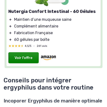
Nutergia Confort Intestinal - 60 Gélules
＋
Maintien d’une muqueuse saine
＋
Complément alimentaire
＋
Fabrication Française
＋
60 gélules par boîte
★★★★★
★★★★★
4,5/5
—
261 avis
Voir l'offre
Conseils pour intégrer
ergyphilus dans votre routine
Incoporer Ergyphilus de manière optimale