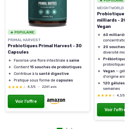
🔥 POPULAIRE
WEIGHTWORLD
Probiotiques 
milliards - 20
Vegan
🔥 POPULAIRE
＋
60 milliards 
PRIMAL HARVEST
concentration
Probiotiques Primal Harvest - 30
＋
20 souches
di
Capsules
diversité micr
＋
Prébiotiques 
＋
Favorise une flore intestinale
s saine
probiotiques
＋
Contient
15 souches de probiotiques
＋
Vegan
— gélul
＋
Contribue à la
santé digestive
d'origine anim
＋
Pratique sous forme de
capsules
＋
120 gélules
— 
★★★★★
★★★★★
4,3/5
—
2261 avis
semaines
★★★★★
★★★★★
4,3/5
Voir l'offre
Voir l'offre