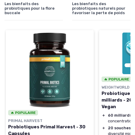
Les bienfaits des
Les bienfaits des
probiotiques pour la flore
probiotiques naturels pour
buccale
favoriser la perte de poids
🔥 POPULAIRE
WEIGHTWORLD
Probiotiques 
milliards - 20
Vegan
🔥 POPULAIRE
＋
60 milliards 
PRIMAL HARVEST
concentration
Probiotiques Primal Harvest - 30
＋
20 souches
di
Capsules
diversité micr