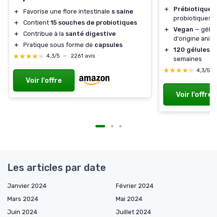
＋
Prébiotiques 
＋
Favorise une flore intestinale
s saine
probiotiques
＋
Contient
15 souches de probiotiques
＋
Vegan
— gélul
＋
Contribue à la
santé digestive
d'origine anim
＋
Pratique sous forme de
capsules
＋
120 gélules
— 
★★★★★
★★★★★
4,3/5
—
2261 avis
semaines
★★★★★
★★★★★
4,3/5
Voir l'offre
Voir l'offre
Les articles par date
Janvier 2024
Février 2024
Mars 2024
Mai 2024
Juin 2024
Juillet 2024