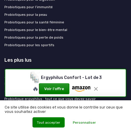
Probiotiques pour l’immunité
Probiotiques pour la peau
Probiotiques pour la santé féminine
Probiotiques pour le bien-être mental
Probiotiques pour la perte de poids
Probiotiques pour les sportifs
Les plus lus
Quand prendre ses probiotiques : avant ou après les repas ?
Ergyphilus Confort - Lot de 3
Tout savoir sur l'akkermansia muciniphila probiotique pour une santé
intestinale optimale
🔥
Voir l'offre
Quels sont les effets secondaires potentiels de Lactibiane ?
Probiotique ergyphilus : tout ce que vous devez savoir
Permea regul : tout ce que vous devez savoir sur ce complément
Ce site utilise des cookies et vous donne le contrôle sur ceux que
vous souhaitez activer
alimentaire
Tout accepter
Personnaliser
Les derniers articles