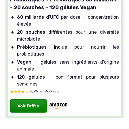
- 20 souches - 120 gélules Vegan
＋
60 milliards d'UFC
par dose — concentration
élevée
＋
20 souches
différentes pour une diversité
microbiote
＋
Prébiotiques inclus
pour nourrir les
probiotiques
＋
Vegan
— gélules sans ingrédients d'origine
animale
＋
120 gélules
— bon format pour plusieurs
semaines
★★★★★
★★★★★
4,3/5
—
5530 avis
Voir l'offre