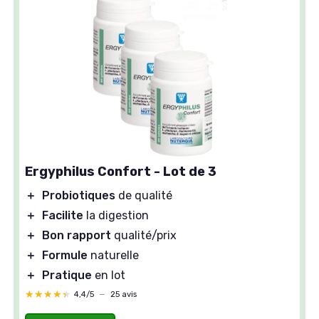
Ergyphilus Confort - Lot de 3
＋
Probiotiques
de qualité
＋
Facilite
la digestion
＋
Bon rapport
qualité/prix
＋
Formule
naturelle
＋
Pratique
en lot
★★★★★
★★★★★
4,4/5
—
25 avis