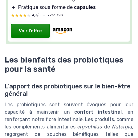
＋
Pratique sous forme de
capsules
★★★★★
★★★★★
4,3/5
—
2261 avis
Voir l'offre
Les bienfaits des probiotiques
pour la santé
L'apport des probiotiques sur le bien-être
général
Les probiotiques sont souvent évoqués pour leur
capacité à maintenir un
confort intestinal
, en
renforçant notre flore intestinale. Les produits, comme
les compléments alimentaires
ergyphilus
de
Nutergia
,
regorgent de souches bénéfiques telles que