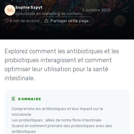
Sophie Szpyt
5 octobre 2025
Spécialiste en marketing de contenu
8 min de lecture
Partager cette page
Explorez comment les antibiotiques et les
probiotiques interagissent et comment
optimiser leur utilisation pour la santé
intestinale.
SOMMAIRE
Comprendre les antibiotiques et leur impact sur le
microbiote
Les probiotiques : alliés de notre flore intestinale
Quand et comment prendre des probiotiques avec des
antibiotiques