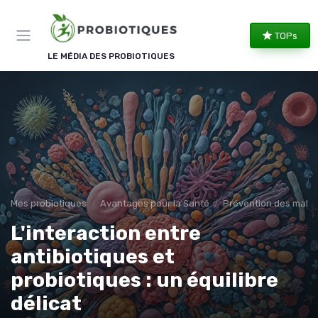
Panneau de gestion des cookies
TOPs
LE MÉDIA DES PROBIOTIQUES
Mes probiotiques
Avantages pour la Santé
Prévention des malad
L'interaction entre
antibiotiques et
probiotiques : un équilibre
délicat